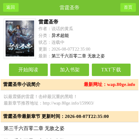
返回
雷霆圣帝
首页
雷霆圣帝
作者：说话的黄瓜
分类：
异术超能
状态：连载中
更新：2026-08-07T22:35:00
最新：
第三千六百零二章 无敌之姿
开始阅读
加入书架
TXT下载
雷霆圣帝小说简介
最新网址：wap.80ge.info
以最震慑的雷霆！击碎最沉重的黑暗！
最新章节推荐地址：http://wap.80ge.info/159903/
雷霆圣帝最新章节 更新时间：2026-08-07T22:35:00
第三千六百零二章 无敌之姿