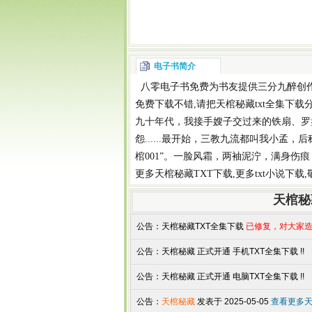
电子书简介
八零电子书
免费为书友提供
三分九醉
创
免费下载
不错,请把
天棺秘藏txt全集下载
九十年代，我接手嫂子交过来的铁扇、罗
怨......最开始，三教九流都叫我小孟，
棺001”。一脸风霜，两袖泥泞，满身伤
更多
天棺秘藏TXT下载
,更多
txt小说下载
天棺秘
公告：
天棺秘藏TXT全集下载
已修复，对大家造
公告：
天棺秘藏 正式开通 手机TXT全集下载 !!
公告：
天棺秘藏 正式开通 电脑TXT全集下载 !!
公告：
天棺秘藏
发表于 2025-05-05
查看更多天棺