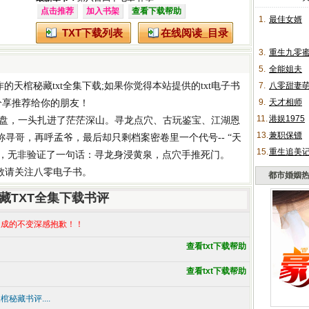
点击推荐
加入书架
查看下载帮助
1.
最佳女婿
TXT下载列表
在线阅读_目录
3.
重生九零
5.
全能姐夫
作的
天棺秘藏txt全集下载
;如果你觉得本站提供的
txt电子书
7.
八零甜妻
9.
天才相师
分享推荐给你的朋友！
11.
港娱1975
盘，一头扎进了茫茫深山。寻龙点穴、古玩鉴宝、江湖恩
13.
兼职保镖
后称寻哥，再呼孟爷，最后却只剩档案密卷里一个代号-- “天
15.
重生追美
痕，无非验证了一句话：寻龙身浸黄泉，点穴手推死门。
,敬请关注八零电子书。
都市婚姻
藏TXT全集下载书评
成的不变深感抱歉！！
查看txt下载帮助
查看txt下载帮助
秘藏书评....