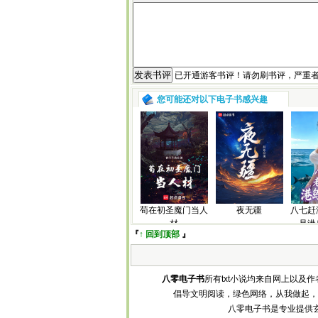
已开通游客书评！请勿刷书评，严重
您可能还对以下电子书感兴趣
苟在初圣魔门当人
夜无疆
八七赶
材
是港
『
↑ 回到顶部
』
八零电子书
所有txt小说均来自网上以
倡导文明阅读，绿色网络，从我做起，
八零电子书是专业提供玄幻