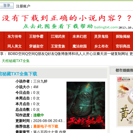
注册账户
东方传奇
王朝争霸
江湖武侠
未来幻想
灵异鬼怪
探险揭秘
同人美文
穿越架空
王室贵族
魔法校园
乡土布衣
官职商战
享：
BD
BD空间
Q空间
Q朋友
Q好友
Q微博
微博
和讯
人人
开心
豆瓣
天涯
一键
复制网址
更
→
天棺秘藏TXT全集
都市婚姻
棺秘藏TXT全集下载
小说作者：
三分九醉
小说大小：
4M
今日点击：
0 次
本周点击：
0 次
本月点击：
0 次
总点击数：
0 次
写作进度：
连载中
更新时间：
2026-08-06 20:43:00
推荐信息：
最新电子书下载
最新章节：
第八百四十七章 作孽