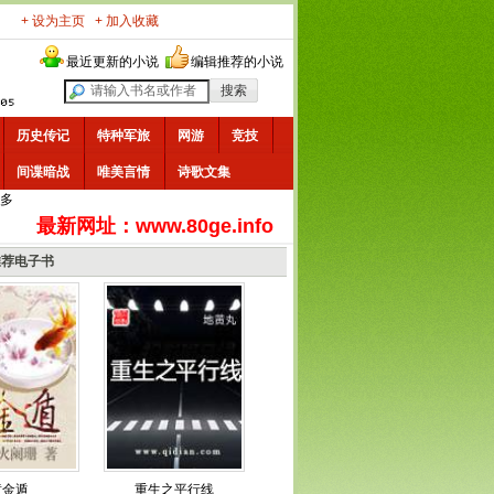
+ 设为主页
+ 加入收藏
最近更新的小说
编辑推荐的小说
历史传记
特种军旅
网游
竞技
间谍暗战
唯美言情
诗歌文集
多
最新网址：www.80ge.info
推荐电子书
黄金遁
重生之平行线