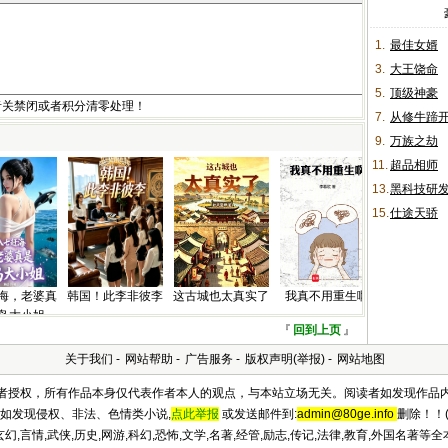
1.
最佳女婿
3.
大王饶命
5.
顶级神豪
者关禁闭或者积分清零处理！
7.
从修牛蹄
9.
万族之劫
11.
超品相师
13.
黑科技研
15.
仕途天骄
海，老婆真
韩国！此李非彼李
这古城也太真实了
我真不用重生啊
岛大小姐
『
回到上页
』
关于我们
-
网站帮助
-
广告服务
-
版权声明(举报)
-
网站地图
及作者授权，所有作品本身仅代表作者本人的观点，与本站立场无关。阅读者如发现作品
如发现侵权、非法、色情类小说,
点此举报
或发送邮件到:
admin@80ge.info
删除！！(
,言情,武侠,历史,网游,科幻,恐怖,文学,名著,经管,励志,传记,法律,教育,外国名著