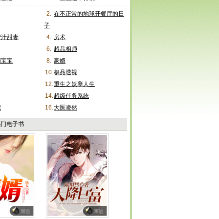
2.
在不正常的地球开餐厅的日
子
蜜汁甜妻
4.
房术
6.
超品相师
萌宝宝
8.
豪婿
10.
极品透视
12.
重生之妖孽人生
14.
超级任务系统
记
16.
大医凌然
热门电子书