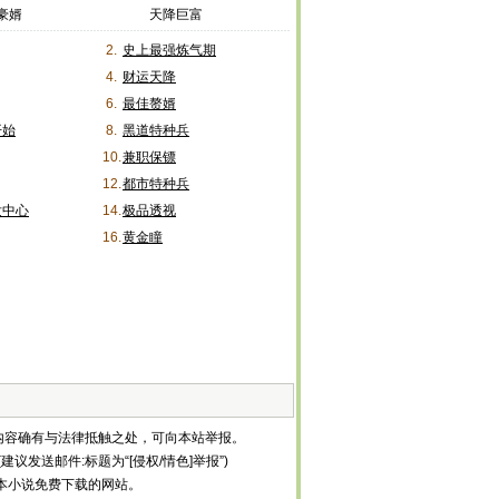
豪婿
天降巨富
2.
史上最强炼气期
4.
财运天降
6.
最佳赘婿
开始
8.
黑道特种兵
10.
兼职保镖
12.
都市特种兵
发中心
14.
极品透视
16.
黄金瞳
内容确有与法律抵触之处，可向本站举报。
建议发送邮件:标题为“[侵权/情色]举报”)
等全本小说免费下载的网站。