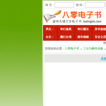
账 号：
密 码：
男生：
奇幻修真
奇幻魔法
异术超能
女生：
魔幻女强
都市婚姻
百合之恋
分
您现在的位置：
八零电子书
→
三分九醉作品集
天