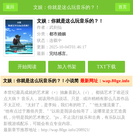
返回
文娱：你就是这么玩音乐的？！
首页
文娱：你就是这么玩音乐的？！
作者：武剑仙
分类：
都市婚姻
状态：连载中
更新：2025-10-04T01:46:17
最新：
完结感言。
开始阅读
加入书架
TXT下载
文娱：你就是这么玩音乐的？！小说简
最新网址：wap.80ge.info
介
本世纪最高成就的艺术家（×）抽象喜剧人（√）。都搞艺术了谁还没
点大病？ 音乐人，就该用作品说话。只是...或许稍稍有那么几首作品
不太正经。 “太好了，是李灿，我们有的吃了。” “他太懂流量了。
“他有点过于雅俗共赏。” “以前是我误会灿哥了，这哪里是文艺造粪
机，分明是我的艺术教父。”ps，不止流行娱乐和古典，有乐队以及
影视游戏配乐，可能会有点专业内容。
最新章节推荐地址：http://wap.80ge.info/208921/