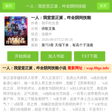
返回
一人：我堂堂正派，咋全阴间技能
首页
一人：我堂堂正派，咋全阴间技能
作者：我不吃生姜
分类：
诗歌文集
状态：连载中
更新：2026-08-07T22:00:26
最新：
第753章 天塌下来，有高个子顶着
开始阅读
加入书架
TXT下载
一人：我堂堂正派，咋全阴间技能小说
最新网址：wap.80ge.info
简介
张正道穿越到异人世界，拜入正派宗门，龙虎山天师府。\n就在他准
备潜心修行，做一名异人界正派大佬时，觉醒了【冥神系统】。 \n从
此之后，所学的术法，全都变为阴间术法！\n别人的金光咒，都是身
周浮现金光，正气凛然。 \n他的金光咒则是，一百零八道带着冥火的
裹尸布，浑身上下散发着阴气！ \n老天师：这孩子身上怎么滋滋冒黑
气？！\n陆瑾：张之维，你确定他是你天师府的弟子？ ？？\n全性众
人：我们在他跟前，就是个新兵蛋子。\n……\n张正道：不是哥们！