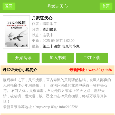
返回
丹武证天心
首页
丹武证天心
作者：嚼嚼咽了
分类：
奇幻修真
状态：连载中
更新：2025-09-03T11:02:00
最新：
第二十四章 老鬼与小鬼
开始阅读
加入书架
TXT下载
丹武证天心小说简介
最新网址：wap.80ge.info
巍巍泰山之下，灵气溃散，亘古奔流的黄河骤然枯竭，被世人鄙弃的
无灵根废体少年周藏岳，于干涸河床深处的龙潭中获得一枚神秘石
符。 石符入体，灵根重塑，自此他以凡躯踏上逆天之路。鏖战天
骄，破秘境，悟大道，以一己之力击碎天命枷锁，终成万载修真神
话！
最新章节推荐地址：http://wap.80ge.info/210528/