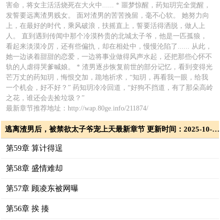
害命，将女主活活烧死在大火中...... * 噩梦惊醒，药知玥完全觉醒，
发誓要远离渣男贱女。 面对渣男的苦苦挽留，毫不心软。 她努力向
上，在最好的时代，乘风破浪，扶摇直上，誓要活得洒脱，做人上
人。 直到遇到传闻中那个冷漠矜贵的北城太子爷，他是一匹孤狼，
看起来淡漠冷厉，还有些偏扏，却在相处中，慢慢沦陷了...... 从此，
她一边谈着甜甜的恋爱，一边将事业做得风声水起，还把那些心怀不
轨的人虐得哭爹喊娘。 * 渣男逐步恢复前世的部分记忆，看到变得光
芒万丈的药知玥，悔恨交加，跪地祈求，“知玥，再看我一眼，给我
一个机会，好不好？” 药知玥冷冷回道，“好狗不挡道，有了那朵高岭
之花，谁还会去捡垃圾？”
最新章节推荐地址：http://wap.80ge.info/211874/
逃离渣男后，被禁欲太子爷宠上天最新章节 更新时间：2025-10-26T21:50:42
第59章 算计得逞
第58章 盛情难却
第57章 顾凌东被网曝
第56章 挨 揍