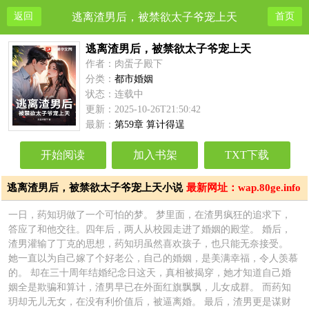
返回
逃离渣男后，被禁欲太子爷宠上天
首页
逃离渣男后，被禁欲太子爷宠上天
作者：肉蛋子殿下
分类：
都市婚姻
状态：连载中
更新：2025-10-26T21:50:42
最新：
第59章 算计得逞
开始阅读
加入书架
TXT下载
逃离渣男后，被禁欲太子爷宠上天小说
最新网址：wap.80ge.info
简介
一日，药知玥做了一个可怕的梦。 梦里面，在渣男疯狂的追求下，
答应了和他交往。四年后，两人从校园走进了婚姻的殿堂。 婚后，
渣男灌输了丁克的思想，药知玥虽然喜欢孩子，也只能无奈接受。
她一直以为自己嫁了个好老公，自己的婚姻，是美满幸福，令人羡慕
的。 却在三十周年结婚纪念日这天，真相被揭穿，她才知道自己婚
姻全是欺骗和算计，渣男早已在外面红旗飘飘，儿女成群。 而药知
玥却无儿无女，在没有利价值后，被逼离婚。 最后，渣男更是谋财