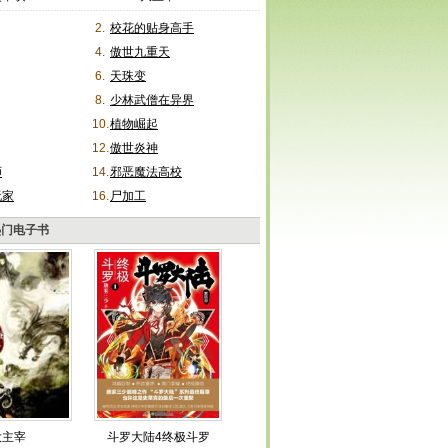
2.
校花的贴身高手
4.
傲世九重天
6.
天珠变
8.
少林武僧在异界
10.
植物崛起
12.
傲世炎神
师
14.
邪恶魔法高校
玩家
16.
尸加工
热门电子书
大主宰
斗罗大陆4终极斗罗