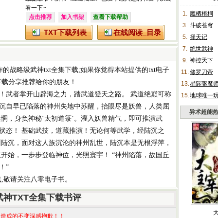
看一下~
1.
魔栖梧桐
点击推荐
加入书架
查看下载帮助
3.
斗破苍穹
TXT下载列表
在线阅读_目录
5.
择天记
7.
绝世武神
9.
神控天下
作的
战略级武神txt全集下载
;如果你觉得本站提供的
txt电子
11.
修罗刀帝
下载
分享推荐给你的朋友！
13.
星际驱魔
！武者掌开山辟海之力，踏武道登天之路。 武道绝巅可称
15.
地球唯一
沉自早已陷落的神州失地中苏醒，抬眼尽是妖兽，人类屈
异术超能
惘，身负神秘‘太初道箓’。灌入妖兽精气，即可推演武
状态！ 基础武技，道藏推演！无论何等武学，经陆沉之
州陆沉，面对这人族沉沦的神州乱世，陆沉本是无根浮萍，
区开始，一步步登临神位，光照寰宇！ “神州陷落，故国丘
！”
载
,敬请关注八零电子书。
武神TXT全集下载书评
造成的不变深感抱歉！！