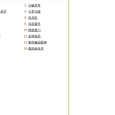
2.
斗破苍穹
身高手
4.
斗罗大陆
6.
伏天氏
8.
活在诸天
10.
绝世唐门
医
12.
全球高武
14.
都市极品医神
16.
夜的命名术