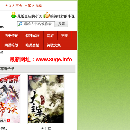
+ 设为主页
+ 加入收藏
最近更新的小说
编辑推荐的小说
历史传记
特种军旅
网游
竞技
间谍暗战
唯美言情
诗歌文集
多
最新网址：www.80ge.info
推荐电子书
炎帝诀
大主宰