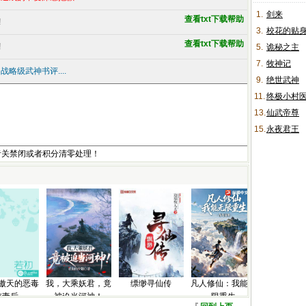
1.
剑来
查看txt下载帮助
!
3.
校花的贴
查看txt下载帮助
!
5.
诡秘之主
7.
牧神记
战略级武神书评....
9.
绝世武神
11.
终极小村
13.
仙武帝尊
15.
永夜君王
者关禁闭或者积分清零处理！
傲天的恶毒
我，大乘妖君，竟
缥缈寻仙传
凡人修仙：我能无
前妻后
被迫当河神！
限重生