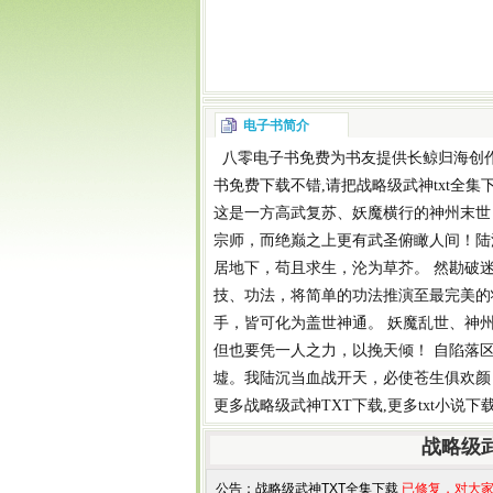
电子书简介
八零电子书
免费为书友提供
长鲸归海
创
书免费下载
不错,请把
战略级武神txt全集
这是一方高武复苏、妖魔横行的神州末世
宗师，而绝巅之上更有武圣俯瞰人间！陆
居地下，苟且求生，沦为草芥。 然勘破迷
技、功法，将简单的功法推演至最完美的
手，皆可化为盖世神通。 妖魔乱世、神
但也要凭一人之力，以挽天倾！ 自陷落
墟。我陆沉当血战开天，必使苍生俱欢颜
更多
战略级武神TXT下载
,更多
txt小说下
战略级
公告：
战略级武神TXT全集下载
已修复，对大家