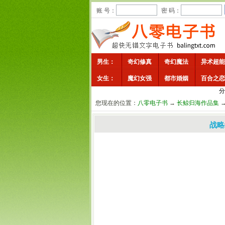
账 号：
密 码：
男生：
奇幻修真
奇幻魔法
异术超能
女生：
魔幻女强
都市婚姻
百合之恋
分
您现在的位置：
八零电子书
→
长鲸归海作品集
战略