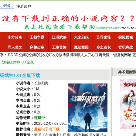
注册账户
东方传奇
王朝争霸
江湖武侠
未来幻想
灵异鬼怪
探险揭秘
同人美文
穿越架空
王室贵族
魔法校园
乡土布衣
官职商战
享：
BD
BD空间
Q空间
Q朋友
Q好友
Q微博
微博
和讯
人人
开心
豆瓣
天涯
一键
复制网址
更
→
战略级武神TXT全集
异术超能
级武神TXT全集下载
小说作者：
长鲸归海
小说大小：
1M
今日点击：
0 次
本周点击：
0 次
本月点击：
0 次
总点击数：
0 次
写作进度：
连载中
更新时间：
2025-12-07 08:59:01
推荐信息：
最新电子书下载
最新章节：
新书《左道仙主》已发，感兴趣的书友可以去