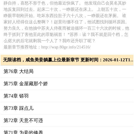
静自持，喜怒不形于色，但他最近快疯了。 他发现自己会莫名其妙
地反复回到过去。起床二十次，一睁眼还在床上。 上朝五十次，一
睁眼早朝刚开始。吃坏东西拉肚子六十八次，一睁眼还在茅厕。 谁
家好人经得住这么整啊？！赵景珩绷不住了，他试图找到循环原因。
努力良久，在他抽中苏夫人侍夜而被迫循环一百三十六次的时候，他
终于抓到了害他至此的罪魁祸首！ *苏荞：诶？我不就是回个档，怎
么偌大的后宅就剩我一个人了？我咋还升职了呢？
最新章节推荐地址：http://wap.80ge.info/214516/
无限读档，咸鱼美妾躺赢上位最新章节 更新时间：2026-01-1
第76章 大结局
第75章 金屋藏那个娇
第74章 铩羽
第73章 踩点儿
第72章 天意不可违
第71章 为妾的修养