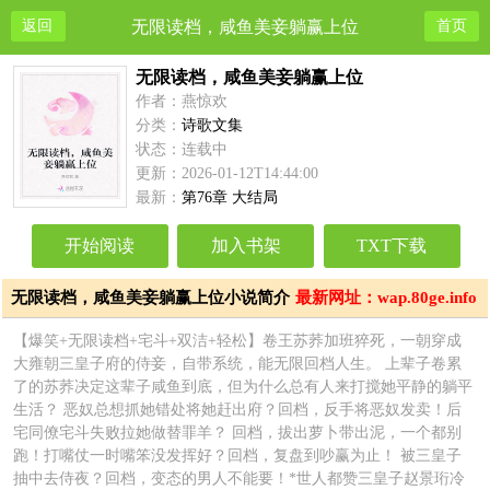
返回
无限读档，咸鱼美妾躺赢上位
首页
无限读档，咸鱼美妾躺赢上位
作者：燕惊欢
分类：
诗歌文集
状态：连载中
更新：2026-01-12T14:44:00
最新：
第76章 大结局
开始阅读
加入书架
TXT下载
无限读档，咸鱼美妾躺赢上位小说简介
最新网址：wap.80ge.info
【爆笑+无限读档+宅斗+双洁+轻松】卷王苏荞加班猝死，一朝穿成
大雍朝三皇子府的侍妾，自带系统，能无限回档人生。 上辈子卷累
了的苏荞决定这辈子咸鱼到底，但为什么总有人来打搅她平静的躺平
生活？ 恶奴总想抓她错处将她赶出府？回档，反手将恶奴发卖！后
宅同僚宅斗失败拉她做替罪羊？ 回档，拔出萝卜带出泥，一个都别
跑！打嘴仗一时嘴笨没发挥好？回档，复盘到吵赢为止！ 被三皇子
抽中去侍夜？回档，变态的男人不能要！*世人都赞三皇子赵景珩冷