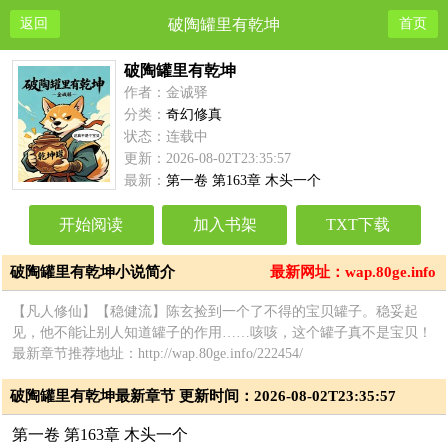
返回
破陶罐里有乾坤
首页
破陶罐里有乾坤
作者：金诚驿
分类：
奇幻修真
状态：连载中
更新：2026-08-02T23:35:57
最新：
第一卷 第163章 木头一个
开始阅读
加入书架
TXT下载
破陶罐里有乾坤小说简介
最新网址：wap.80ge.info
【凡人修仙】【稳健流】陈玄捡到一个了不得的宝贝罐子。稳妥起
见，他不能让别人知道罐子的作用……咳咳，这个罐子真不是宝贝！
最新章节推荐地址：http://wap.80ge.info/222454/
破陶罐里有乾坤最新章节 更新时间：2026-08-02T23:35:57
第一卷 第163章 木头一个