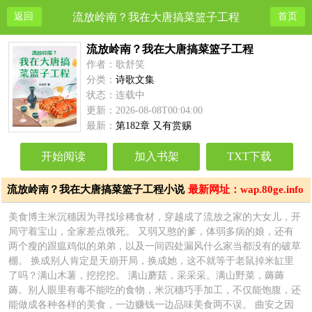
返回
流放岭南？我在大唐搞菜篮子工程
首页
流放岭南？我在大唐搞菜篮子工程
作者：歌舒笑
分类：
诗歌文集
状态：连载中
更新：2026-08-08T00:04:00
最新：
第182章 又有赏赐
开始阅读
加入书架
TXT下载
流放岭南？我在大唐搞菜篮子工程小说
最新网址：wap.80ge.info
简介
美食博主米沉穗因为寻找珍稀食材，穿越成了流放之家的大女儿，开
局守着宝山，全家差点饿死。 又弱又憨的爹，体弱多病的娘，还有
两个瘦的跟瘟鸡似的弟弟，以及一间四处漏风什么家当都没有的破草
棚。 换成别人肯定是天崩开局，换成她，这不就等于老鼠掉米缸里
了吗？满山木薯，挖挖挖。 满山蘑菇，采采采。满山野菜，薅薅
薅。别人眼里有毒不能吃的食物，米沉穗巧手加工，不仅能饱腹，还
能做成各种各样的美食，一边赚钱一边品味美食两不误。 曲安之因