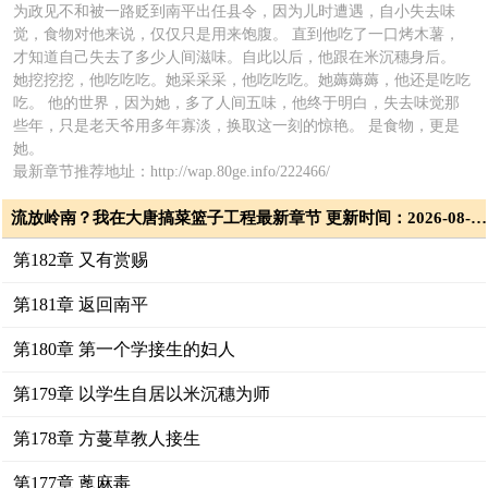
为政见不和被一路贬到南平出任县令，因为儿时遭遇，自小失去味
觉，食物对他来说，仅仅只是用来饱腹。 直到他吃了一口烤木薯，
才知道自己失去了多少人间滋味。自此以后，他跟在米沉穗身后。
她挖挖挖，他吃吃吃。她采采采，他吃吃吃。她薅薅薅，他还是吃吃
吃。 他的世界，因为她，多了人间五味，他终于明白，失去味觉那
些年，只是老天爷用多年寡淡，换取这一刻的惊艳。 是食物，更是
她。
最新章节推荐地址：http://wap.80ge.info/222466/
流放岭南？我在大唐搞菜篮子工程最新章节 更新时间：2026-08-08T00:04:00
第182章 又有赏赐
第181章 返回南平
第180章 第一个学接生的妇人
第179章 以学生自居以米沉穗为师
第178章 方蔓草教人接生
第177章 蓖麻毒