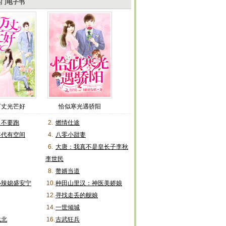
热门电子书
万丈光芒好
恰似寒光遇骄阳
，不要跑
2.
燃情仕途
年代有空间
4.
八零小甜妻
6.
大唐：我真不是皇长子李秋
李世民
8.
赘婿当道
小辣媳盛安宁
10.
种田山里汉：神医美娇娘
12.
寻找走丢的舰娘
14.
一世倾城
战北
16.
古武狂兵