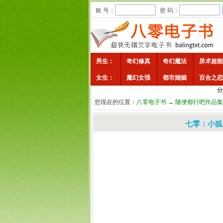
账 号：
密 码：
男生：
奇幻修真
奇幻魔法
异术超能
女生：
魔幻女强
都市婚姻
百合之恋
分
您现在的位置：
八零电子书
→
随便都行吧作品集
七零：小狐