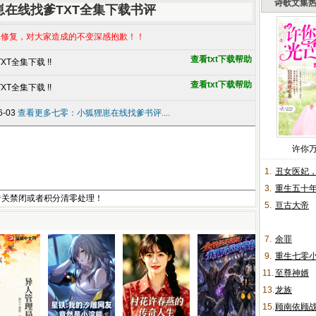
诗歌文集
在线找爹TXT全集下载书评
修复，对大家造成的不变深感抱歉！！
查看txt下载帮助
T全集下载 !!
查看txt下载帮助
T全集下载 !!
6-03
查看更多七零：小狐狸崽在线找爹书评....
许你
1.
丑女医妃
3.
重生五十
者关禁闭或者积分清零处理！
5.
亘古大帝
7.
余罪
9.
重生七零
11.
至尊神婿
13.
龙族
15.
顾南依顾