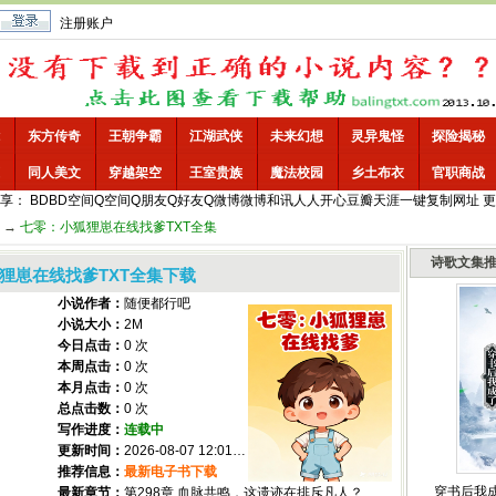
注册账户
东方传奇
王朝争霸
江湖武侠
未来幻想
灵异鬼怪
探险揭秘
同人美文
穿越架空
王室贵族
魔法校园
乡土布衣
官职商战
享：
BD
BD空间
Q空间
Q朋友
Q好友
Q微博
微博
和讯
人人
开心
豆瓣
天涯
一键
复制网址
更
→
七零：小狐狸崽在线找爹TXT全集
诗歌文集
狸崽在线找爹TXT全集下载
小说作者：
随便都行吧
小说大小：
2M
今日点击：
0 次
本周点击：
0 次
本月点击：
0 次
总点击数：
0 次
写作进度：
连载中
更新时间：
2026-08-07 12:01:38
推荐信息：
最新电子书下载
穿书后我
最新章节：
第298章 血脉共鸣，这遗迹在排斥凡人？