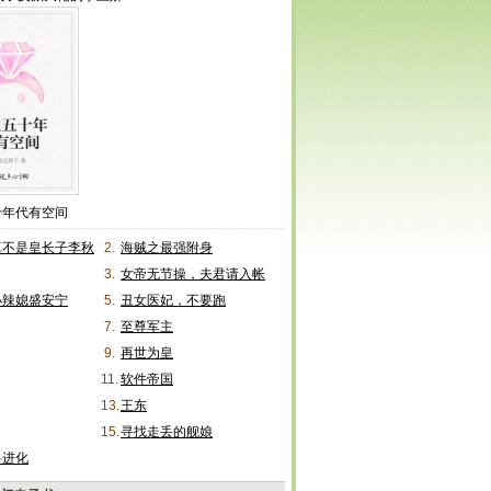
十年代有空间
真不是皇长子李秋
2.
海贼之最强附身
3.
女帝无节操，夫君请入帐
小辣媳盛安宁
5.
丑女医妃，不要跑
7.
至尊军主
9.
再世为皇
11.
软件帝国
13.
王东
15.
寻找走丢的舰娘
兽进化