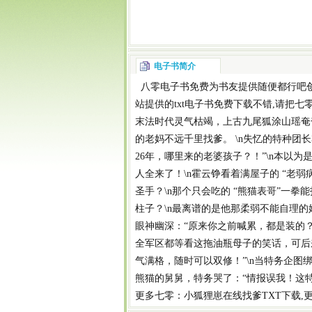
电子书简介
八零电子书
免费为书友提供
随便都行吧
站提供的
txt电子书免费下载
不错,请把
七零
末法时代灵气枯竭，上古九尾狐涂山瑶奄
的老妈不远千里找爹。 \n失忆的特种团
26年，哪里来的老婆孩子？！”\n本以为
人全来了！\n霍云铮看着满屋子的 “老弱
圣手？\n那个只会吃的 “熊猫表哥”一拳
柱子？\n最离谱的是他那柔弱不能自理的
眼神幽深：“原来你之前喊累，都是装的？”
全军区都等看这拖油瓶母子的笑话，可后来
气满格，随时可以双修！”\n当特务企
熊猫的舅舅，特务哭了：“情报误我！这
更多
七零：小狐狸崽在线找爹TXT下载
,