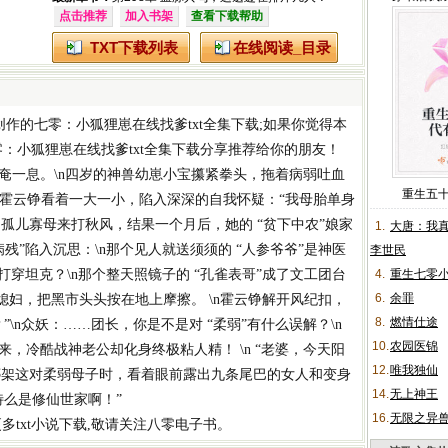
点击推荐
加入书架
查看下载帮助
TXT下载列表
在线阅读_目录
创作的
七零：小狐狸崽在线找爹txt全集下载
;如果你觉得本
：小狐狸崽在线找爹txt全集下载
分享推荐给你的朋友！
奄一息。\n四岁的神兽幼崽小宝攥紧拳头，拖着病弱吐血
重生五
长霍云铮看着一大一小，陷入深深的自我怀疑：“我母胎单身
是孤儿寡母来打秋风，结果一个月后，她的 “贫下中农”娘家
1.
大唐：我
病残”陷入沉思：\n那个见人就送须须的 “人参爷爷”是神医
李世民
能打穿坦克？\n那个整天照镜子的 “孔雀表哥”成了文工团台
4.
重生七零
6.
余罪
媳妇，把黑市头头按在地上摩擦。 \n霍云铮解开风纪扣，
8.
燃情仕途
\n众妖：……团长，你是不是对 “柔弱”有什么误解？\n
10.
农园医锦
，冷酷战神老公却化身终极粘人精！ \n “老婆，今天阳
12.
唯我独仙
图绑架这对柔弱母子时，看着眼前露出九条尾巴的女人和变身
14.
无上神王
特么是修仙世家啊！”
16.
无限之异
更多
txt小说下载
,敬请关注八零电子书。