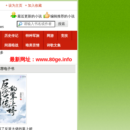
+ 设为主页
+ 加入收藏
最近更新的小说
编辑推荐的小说
历史传记
特种军旅
网游
竞技
间谍暗战
唯美言情
诗歌文集
多
最新网址：www.80ge.info
推荐电子书
成了反派大佬的掌上娇