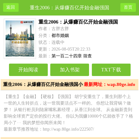
返回
重生2006：从爆赚百亿开始金融强国
首页
重生2006：从爆赚百亿开始金融强国
作者：古胖古胖
分类：
都市婚姻
状态：连载中
更新：2026-08-05T20:22:33
最新：
第一百二十四章 筛查
开始阅读
加入书架
TXT下载
重生2006：从爆赚百亿开始金融强国小
最新网址：wap.80ge.info
说简介
【重生】【金融】【硬核】【强国】 胡宁安重生了，重生到那个上
一世的人生转折点，这一世我要活点不一样的。 你想让我背锅？做
梦！ 从银行柜员到陆家嘴私募经理，从香江到全球。 从金融新贵到
影响全球资产定价的投行大佬。 你以为我赚10000个亿就收手了？格
局小了··· 我的梦想你闻所未闻！
最新章节推荐地址：http://wap.80ge.info/222507/