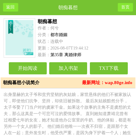
返回
朝痴暮想
首页
朝痴暮想
作者：何兮
分类：
都市婚姻
状态：连载中
更新：2026-08-07T19:44:12
最新：
第35章 离婚律师
开始阅读
加入书架
TXT下载
朝痴暮想小说简介
最新网址：wap.80ge.info
出身显赫的太子爷和贫穷坚韧的灰姑娘，家世悬殊的他们不被家族认
可，即使他们抗争、坚持，却依旧被拆散。 最后灰姑娘黯然分手，
太子爷娶了门当户对的虞家千金。如果这个故事的主角不是虞想的丈
夫，那么这真是一个可悲可泣的爱情故事。 直到她知道萧靖北曾有
过相爱七年的女友，她才知道他办公室里的牛奶、他的体贴，都是有
另外一个女人的影子。 他们婚后他唯一一次夜不归宿，是跟那个女
人在一起；意外发生时，他受伤严重，是因为身下护着一个人；她生