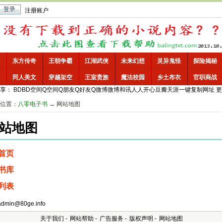
注册账户
东方传奇
王朝争霸
江湖武侠
未来幻想
灵异鬼怪
探险揭秘
同人美文
穿越架空
王室贵族
魔法校园
乡土布衣
官职商战
享：
BD
BD空间
Q空间
Q朋友
Q好友
Q微博
微博
和讯
人人
开心
豆瓣
天涯
一键
复制网址
更
位置：
八零电子书
→ 网站地图
站地图
首页
书库
列表
min@80ge.info
关于我们
-
网站帮助
-
广告服务
-
版权声明
-
网站地图