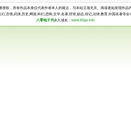
及作者授权，所有作品本身仅代表作者本人的观点，与本站立场无关。阅读者如发现作品
,言情,武侠,历史,网游,科幻,恐怖,文学,名著,经管,励志,传记,法律,教育,外国名著
八零电子书
永久域名：
www.80ge.info