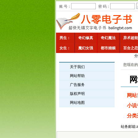
账 号：
密 码：
男生：
奇幻修真
奇幻魔法
异术超能
女生：
魔幻女强
都市婚姻
百合之恋
分
您现在的
关于我们
网站帮助
网
广告服务
版权声明
网站
网站地图
小说
分类
站务邮箱:ad