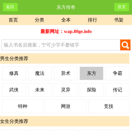
返回
东方传奇
首页
首页
分类
全本
排行
书架
最新网址：wap.80ge.info
男生分类推荐
修真
魔法
异术
东方
争霸
武侠
未来
灵异
探险
传记
特种
网游
竞技
女生分类推荐