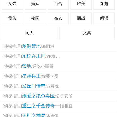
女强
婚姻
百合
唯美
穿越
贵族
校园
布衣
商战
间谍
同人
文集
梦源禁地
[侦探推理]
/海雨淋
系统在末世
[侦探推理]
/PP粉儿
禁地
[侦探推理]
/通吃小墨墨
星神兵王
[侦探推理]
/你要卡宴
发丘门传奇
[侦探推理]
/92灵魂
溺爱之绝色毒医
[侦探推理]
/公子安爷
重生之千金传奇
[侦探推理]
/一顾相宜
天机之神局
[侦探推理]
/木野狐