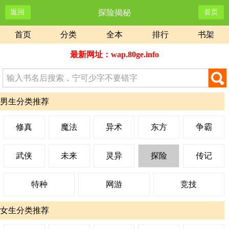
返回
探险揭秘
首页
首页
分类
全本
排行
书架
最新网址：wap.80ge.info
男生分类推荐
修真
魔法
异术
东方
争霸
武侠
未来
灵异
探险
传记
特种
网游
竞技
女生分类推荐