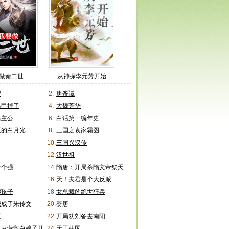
做秦二世
从神探李元芳开始
岁
2.
唐奇谭
马甲掉了
4.
大魏芳华
当主公
6.
白话第一编年史
王的白月光
8.
三国之袁家霸图
10.
三国兴汉传
12.
汉世祖
个个强
14.
隋唐：开局杀隋文帝祭天
16.
天！夫君是个大反派
熊孩子
18.
女总裁的绝世狂兵
我成了朱传文
20.
獒唐
王
22.
开局劝刘备去南阳
，从营救白娘子开
24.
天工柱国