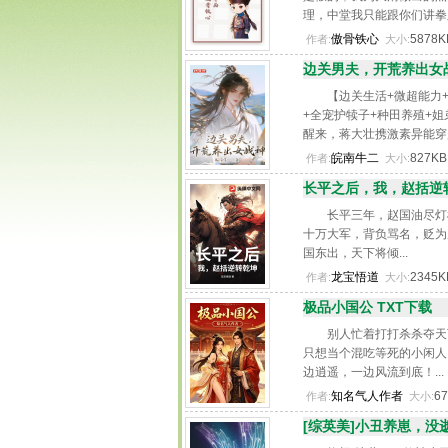
理，中堂我只能跟你们讲拳脚.
傲骨铁心
5878
作者:
大小:
边关男夫，开荒养出女战
【边关生活+微超能力
+全宠护犊子+种田养殖+姐
醒来，蒋大壮携激素异能穿
末年一个无父无母的孤儿身
皖南牛二
827K
作者:
大小:
不起赋税，被抓到了边关沦
长平之后，我，赵括逆转
选的小男夫。 ...
长平三年，赵国油尽灯
十万大军，背负骂名，贬为
国东出，天下将倾...
龙宝悟道
2345
作者:
大小:
极品小国公 TXT下载
别人忙着打打杀杀夺天
只想当个混吃等死的小闲人
边逍遥，一边风流到底！...
知名气人作者
6
作者:
大小:
[综英美]小丑养崽，没逝