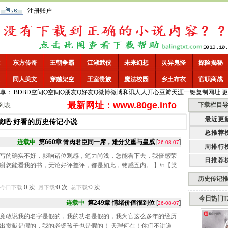
注册账户
东方传奇
王朝争霸
江湖武侠
未来幻想
灵异鬼怪
探险揭秘
同人美文
穿越架空
王室贵族
魔法校园
乡土布衣
官职商战
享：
BD
BD空间
Q空间
Q朋友
Q好友
Q微博
微博
和讯
人人
开心
豆瓣
天涯
一键
复制网址
更
最新网址：www.80ge.info
下载栏目
列表
最近更
载吧
·好看的历史传记小说
总推荐
连载中
第660章 骨肉君臣同一席，难分父重与皇威
[
]
26-08-07
周排行
写的确实不好，影响诸位观感，笔力尚浅，您能看下去，我倍感荣
日推荐
谢您能看我的书，无论好评差评，都是如此，铭感五内。 】\n【类
历史传记
0 次
0 次
0 次
今日下载:
月下载:
总下载:
今日热门T
连载中
第249章 情绪价值很到位
[
]
26-08-07
竟敢说我的名字是假的，我的功名是假的，我为官这么多年的经历
出贡献是假的，我的老婆孩子也是假的！ 天理何在！你们不讲道