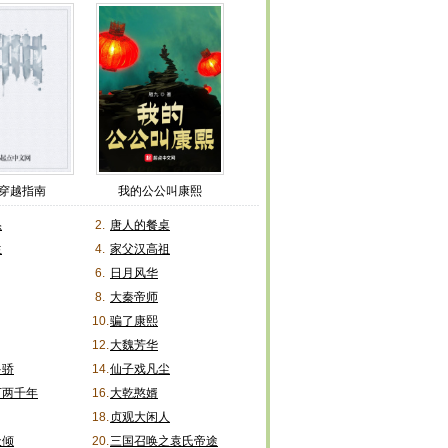
穿越指南
我的公公叫康熙
怂
2.
唐人的餐桌
生
4.
家父汉高祖
6.
日月风华
8.
大秦帝师
10.
骗了康熙
12.
大魏芳华
多骄
14.
仙子戏凡尘
下两千年
16.
大乾憨婿
18.
贞观大闲人
天倾
20.
三国召唤之袁氏帝途