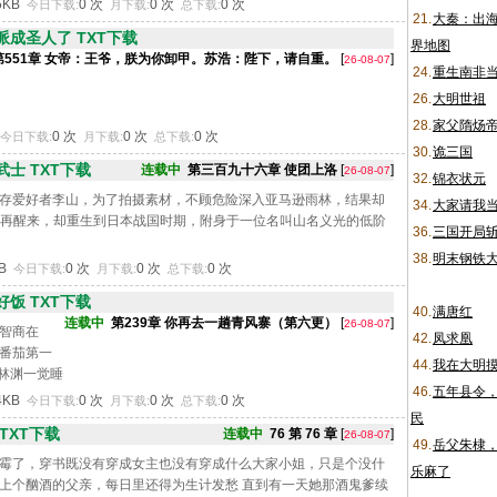
5KB
0 次
0 次
0 次
今日下载:
月下载:
总下载:
21.
大秦：出
成圣人了 TXT下载
界地图
第551章 女帝：王爷，朕为你卸甲。苏浩：陛下，请自重。
[
]
26-08-07
24.
重生南非
26.
大明世祖
28.
家父隋炀
0 次
0 次
0 次
今日下载:
月下载:
总下载:
30.
诡三国
士 TXT下载
连载中
第三百九十六章 使团上洛
[
]
26-08-07
32.
锦衣状元
存爱好者李山，为了拍摄素材，不顾危险深入亚马逊雨林，结果却
34.
大家请我
\n再醒来，却重生到日本战国时期，附身于一位名叫山名义光的低阶
36.
三国开局
38.
明末钢铁
KB
0 次
0 次
0 次
今日下载:
月下载:
总下载:
饭 TXT下载
40.
满唐红
连载中
第239章 你再去一趟青风寨（第六更）
[
]
26-08-07
智商在
42.
凤求凰
番茄第一
44.
我在大明
n林渊一觉睡
46.
五年县令
饿死的时
4KB
0 次
0 次
0 次
今日下载:
月下载:
总下载:
一份拼好
民
TXT下载
连载中
76 第 76 章
[
]
26-08-07
.
49.
岳父朱棣
霉了，穿书既没有穿成女主也没有穿成什么大家小姐，只是个没什
乐麻了
上个酗酒的父亲，每日里还得为生计发愁 直到有一天她那酒鬼爹续