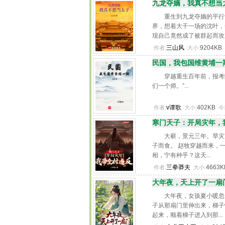
九龙夺嫡，我真不想当太
重生到九龙夺嫡的平行
界，想着大干一场的沈叶，
现自己竟然成了被群起而攻
太子。 知道太子最大敌人
三山风
9204KB
作者:
大小:
些兄弟，而是越来越猜疑的
民国，我包国维黄埔一期
帝。沈叶在发现难以复制玄
之变后，就决定躺平了！ ...
穿越重生百年前，报考
们一个师。”...
v谭歌
402KB
作者:
大小:
今
寒门天子：开局灾年，我
大蕲，景元三年。旱灾
子而食。 赵牧穿越而来，
相，宁有种乎？这天...
三拳莽夫
4663
作者:
大小:
大年夜，天上开了一扇门
大年夜，女孩夏小暖忽
子从那扇门里伸出来，梯子
起来，顺着梯子进入到那...