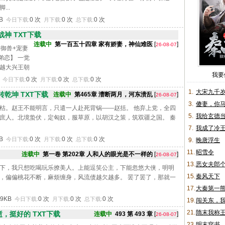
..
KB
0 次
0 次
0 次
今日下载:
月下载:
总下载:
神 TXT下载
连载中
第一百五十四章 家有娇妻，神仙难医
[
]
26-08-07
+御兽+宠妻
弟恋】 一觉
越大兴王朝
我要
上。因缴纳
B
0 次
0 次
0 次
今日下载:
月下载:
总下载:
为女军户挑
1.
大宋九千
乾坤 TXT下载
连载中
第465章 漕断两月，河东溃乱
[
]
26-08-07
3.
傻妻，你
枯。赵王不能明言，只遣一人赴死背锅——赵括。 他弃上党，全四
5.
我给玄德
庶人。北境蛰伏，定匈奴，服草原，以胡汉之策，筑双疆之国。 秦
7.
我成了冷
KB
0 次
0 次
0 次
今日下载:
月下载:
总下载:
9.
晚唐浮生
11.
昭雪令
连载中
第一卷 第202章 人和人的眼光是不一样的
[
]
26-08-07
13.
恶女夫郎
下，我只想吃喝玩乐撩美人。上能逗笑公主，下能忽悠大侠，明明
15.
秦风天下
，偏偏桃花不断，麻烦缠身，风流债越欠越多。 罢了罢了，那就一
17.
大秦第一
79KB
0 次
0 次
0 次
今日下载:
月下载:
总下载:
19.
闯关东，
21.
隋末我称
，挺好的 TXT下载
连载中
493 第 493 章
[
]
26-08-07
23.
明末穿书