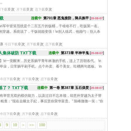
.
0 次
0 次
0 次
下载:
月下载:
总下载:
载
连载中
第701章 恶鬼接防，降兵换甲
[
]
26-08-07
\n军中皆笑范统是个二百五斤的饭桶，干啥啥不行，吃饭第一名。
，刚穿越。系统说了，干饭就能变强！\n别人练武，他颠勺；别人杀
KB
0 次
0 次
0 次
今日下载:
月下载:
总下载:
集体破防 TXT下载
连载中
第373章 半神半鬼
[
]
26-08-07
】\n一觉醒来，历史系躺平青年林澈的手机，连上了历朝各代。 \n
毕业，日常躺平刷手机。点个外卖、看个美女、吐槽两句老板。 \n
0 次
0 次
0 次
今日下载:
月下载:
总下载:
了？ TXT下载
连载中
第一卷 第387章 玉石俱焚
[
]
26-08-07
有举世无双的模仿能力，以及过目不忘本领，却意外穿越为太子替
检查：“现在去睡太子妃，事后赏你荣华富贵。” 陈峰微微一笑：“你
0 次
0 次
0 次
今日下载:
月下载:
总下载:
8
9
10
>
>>
100