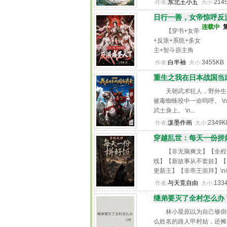
东北王小五
214
作者:
大小:
日行一善，女帝惊呼反派
连载中
【穿书+女帝
+反派+系统+多女
主+智斗原主角
+后宫。】\n评分
白半袖
3455KB
作者:
大小:
刚出，\n苏浩穿书
重生之我在日本战国当武
成为书中的反派
角色，\n携带【日
天朝武术狂人，野外生
行一善系统】\n勇
被毒蜘蛛咬中一命呜呼。 
闯大武王朝，\n女
武士身上。 \n...
帝：你这家伙，
泼墨作画
2349
作者:
大小:
抓紧去治理国
家，朕要生了不
穿越乱世：每天一份拼好
知道...
【非无脑爽文】【全程
线】【新故事从不套娃】【
更新王】【非帝王崇拜】\
醒，穿越回乱世，正当他快
与天竞自由
133
作者:
大小:
候，突然发现他每天可以点
继弟要灭了全村怎么办 
饭。 \n从这时起，一个回不..
林小星原以为自己够倒
么姓名的路人甲村姑，还摊