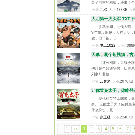
娶了同村的寡妇，还带了个..
元棕
483KB
作者:
大小:
今日
大明第一火头军 TXT下
洪武年间，北伐大营。
\n范统：谢邀，人在大明
敌，他干饭。 ...
电工1022
4388
作者:
大小:
天幕，刷个短视频，古人
【评分刚出，后续会涨
他只是个普通宅男，历史系
刘彻盯着他...
云客来
2070KB
作者:
大小:
让你冒充太子，你咋登基
现代精英特工陈峰，拥
身。 无能太子为了应付皇帝
什么身份，竟...
张正经
2248KB
作者:
大小:
1
<<
1
2
3
4
5
6
7