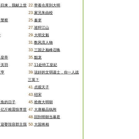
海归来，我献上世
22.
带着仓库到大明
23.
家兄朱由校
当警察
25.
秦吏
27.
巡狩江山
帝
29.
大明文魁
31.
数风流人物
33.
三国之巅峰召唤
当皇帝
35.
黜龙
斩关羽
37.
11处特工皇妃
大亨
39.
说好的文弱谋士，你一人战
三英？
41.
贞观天子
43.
绍宋
摸鱼的日子
45.
抢救大明朝
，亿斤粮震惊李世
47.
大唐极品纨绔
48.
回到明朝当暴君
，迎娶毁容郡主我
50.
大国将相