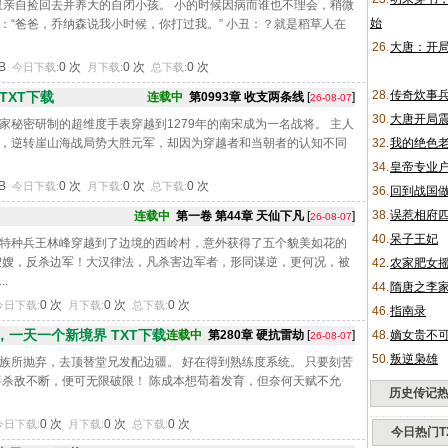
丑亲自捡回去并养大的自闭小孩。 小的时候因病而谁也不理会，稍微
始
：“爸爸，乔纳森说我小时候，你打过我。” 小丑：？就是稻草人在
26.
大唐：开
KB
0 次
0 次
0 次
今日下载:
月下载:
总下载:
28.
传奇炊事
TXT下载
连载中
第0993章 收支两条线
[
]
26-08-07
30.
大唐开局
家秘密研制的超维度手表穿越到1279年的南宋成为一名战将。 主人
，逆转崖山海战局势大胜元军，却因为穿越者和当朝者的认知不同
32.
我的绝色
34.
皇帝专业
KB
0 次
0 次
0 次
今日下载:
月下载:
总下载:
36.
回到战国
38.
误惹相府
连载中
第一卷 第44章 天仙下凡
[
]
26-08-07
40.
呆子王妃
特种兵王林峰穿越到了边境的西岭村，意外获得了五个貌美如花的
嫂嫂，反杀边军！大汉律法，凡杀害边军者，形同谋逆，更何况，被
42.
农家肥女
.
44.
隋唐之李
0 次
0 次
0 次
今日下载:
月下载:
总下载:
46.
指南录
一天一个新境界 TXT下载
连载中
第280章 硬抗雷劫
[
]
48.
嫡女贵不
26-08-07
50.
叛逆枭雄
族所抛弃，去顶替堂兄发配边疆。 好在得到熟练度系统。 只要刻苦
要杀敌不断，便可无限破限！ 陈成本想苟着发育，但奈何天赋不允
历史传记
0 次
0 次
0 次
今日下载:
月下载:
总下载:
今日热门T