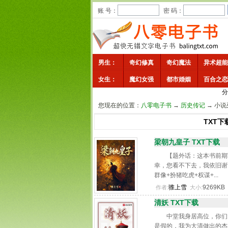
账 号：
密 码：
男生：
奇幻修真
奇幻魔法
异术超能
女生：
魔幻女强
都市婚姻
百合之恋
分
您现在的位置：
八零电子书
→
历史传记
→ 小说
TXT下
梁朝九皇子 TXT下载
【题外话：这本书前期
幸，您看不下去，我依旧谢
群像+扮猪吃虎+权谋+...
骓上雪
9269KB
作者:
大小:
清妖 TXT下载
中堂我身居高位，你们
是假的，我为大清做出的杰