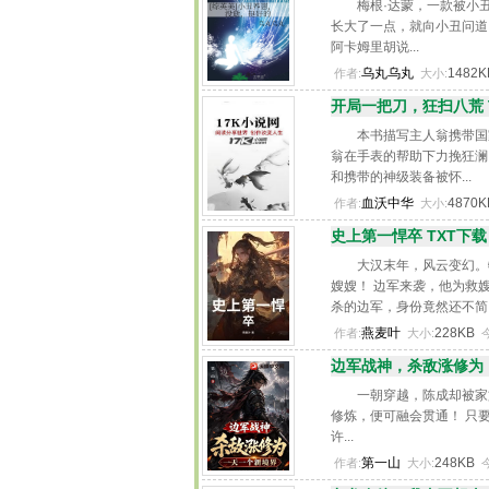
梅根·达蒙，一款被小
长大了一点，就向小丑问道
阿卡姆里胡说...
乌丸乌丸
1482
作者:
大小:
开局一把刀，狂扫八荒 
本书描写主人翁携带国
翁在手表的帮助下力挽狂澜
和携带的神级装备被怀...
血沃中华
4870
作者:
大小:
史上第一悍卒 TXT下载
大汉末年，风云变幻。
嫂嫂！ 边军来袭，他为救
杀的边军，身份竟然还不简..
燕麦叶
228KB
作者:
大小:
边军战神，杀敌涨修为，
一朝穿越，陈成却被家
修炼，便可融会贯通！ 只
许...
第一山
248KB
作者:
大小: