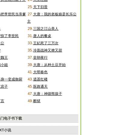
25.
天下归晋
局把李世民当亲爹
27.
大唐：我的老板娘是长乐公
主
兵
29.
三国之江山美人
震惊了李世民
31.
唐人的餐桌
老公
33.
王妃死了三万次
户
35.
冷面战神又撩又甜
做魏王
37.
皇朝夜行
四小姐
39.
大唐：从种土豆开始
41.
大明春色
摇身一变成御厨
43.
逍遥红楼
家庶子
45.
医路通天
47.
大唐：神级熊孩子
可言
49.
断狱
热门电子书下载
XT小说