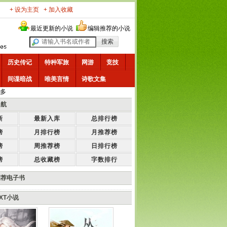
+ 设为主页
+ 加入收藏
最近更新的小说
编辑推荐的小说
历史传记
特种军旅
网游
竞技
间谍暗战
唯美言情
诗歌文集
多
导航
新
最新入库
总排行榜
榜
月排行榜
月推荐榜
榜
周推荐榜
日排行榜
榜
总收藏榜
字数排行
推荐电子书
XT小说