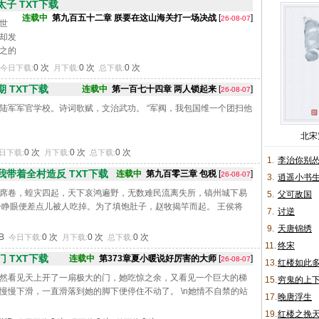
子 TXT下载
连载中
第九百五十二章 朕要在这山海关打一场决战
[
]
26-08-07
世
却发
之的
不是那
0 次
0 次
0 次
今日下载:
月下载:
总下载:
皇
 TXT下载
连载中
第一百七十四章 两人锁起来
[
]
26-08-07
武门
陆军军官学校。诗词歌赋，文治武功。 “军阀，我包国维一个团扫他
北宋
0 次
0 次
0 次
日下载:
月下载:
总下载:
1.
李治你别
带着全村造反 TXT下载
连载中
第九百零三章 包税
[
]
26-08-07
3.
逍遥小书
席卷，蝗灾四起，天下哀鸿遍野，无数难民流离失所，镐州城下易
5.
父可敌国
一睁眼便差点儿被人吃掉。为了填饱肚子，赵牧揭竿而起。 王侯将
7.
讨逆
9.
天唐锦绣
KB
0 次
0 次
0 次
今日下载:
月下载:
总下载:
11.
终宋
 TXT下载
连载中
第373章夏小暖说好厉害的大师
[
]
26-08-07
13.
红楼如此
然看见天上开了一扇极大的门，她吃惊之余，又看见一个巨大的梯
15.
穷鬼的上
慢慢下滑，一直滑落到她的脚下便停住不动了。 \n她情不自禁的站
17.
晚唐浮生
19.
红楼之挽