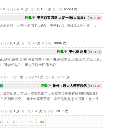
5KB
10 次
108 次
32240 次
今日下载:
月下载:
总下载:
连载中
第三百零四章 大梦一场(大结局）
[
]
20-03-31
生开挂（开书一周内早上9点，中午12点，晚上9点各一更）...
1 次
89 次
10806 次
今日下载:
月下载:
总下载:
连载中
第七章 赵冕
[
]
19-04-14
公正,牺牲,荣誉,灵魂! 强敌当前,不畏不惧,果敢忠义,无愧圣光,忠耿正直,
! “我曾经站在白银之手骑士团伟大的...
KB
1 次
53 次
22858 次
今日下载:
月下载:
总下载:
载
连载中
番外：魏大人梦穿现代
[
]
19-11-30
、孤苦病逝，重回十岁饥荒那年，他立志今生要铲除祸国的贪腐奸
引发画风突变......他十年寒窗苦读，欢声笑语是怎么回事？ 他一生
1 次
102 次
12017 次
今日下载:
月下载:
总下载:
8
9
10
>
>>
100