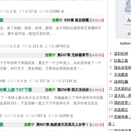
1 次
37 次
23386 次
日下载:
月下载:
总下载:
载
连载中
650章 皇后病重
[
]
19-05-18
流，老了容颜。亲情，友情，爱情，在不同的位面世界又有哪些不
心，聚不是开始，散也不是结束。...
Aeth
2 次
123 次
48783 次
今日下载:
月下载:
总下载:
1.
逆剑狂神
连载中
第247章 无标题章节
[
]
19-02-01
3.
红狐之森
十万年后终于挣脱囚笼，重生于一个少年身上，从此世间多了一个
5.
我在末世
万敌，吊打天才，美女倒贴，万界命运将因此改变！...
7.
天地重渡
4KB
4 次
157 次
27144 次
今日下载:
月下载:
总下载:
9.
战神狂飙
11.
乃木坂的
掌上娇 TXT下载
连载中
第256章 我又没说你
[
]
20-06-01
13.
逆天劫：
看了一本榜上爆火的大女主言情文， 却偏偏迷上了书中身世坎坷却最
15.
我的世界
反派BOSS； 于是安晓一怒之下万字差评出手，怒斥作者无良后
17.
武道霸主
KB
4 次
193 次
14209 次
今日下载:
月下载:
总下载:
19.
穿越奇缘
多！
载
连载中
第867章 她是诸天至高无上女帝！
[
]
21-01-31
22.
我必将加