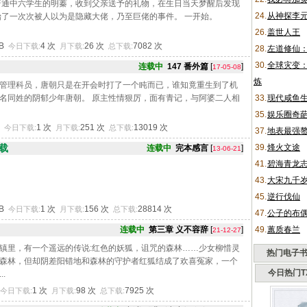
普通中六学生的明蓁，收到父亲送予的礼物，在生日当天梦醒后发现
24.
从神探李
始了一次次被人以为是隐藏大佬，乃至巨佬的事件。 一开始。
26.
盖世人王
KB
4 次
26 次
7082 次
今日下载:
月下载:
总下载:
28.
左道修仙
30.
全球灾变
连载中
147 番外篇
[
]
17-05-08
炼
管理科员，唐朝只是在开会时打了一个盹而已，谁知竟重生到了机
名同姓的阴郁少年唐朝。 原主性情狠厉，面有青记，与阿婆二人相
33.
现代咸鱼
35.
娱乐圈奇
B
1 次
251 次
13019 次
今日下载:
月下载:
总下载:
37.
地表最强
载
39.
烽火文途
连载中
完本感言
[
]
13-06-21
41.
碧海青龙
43.
大宋九千
45.
逆行伐仙
KB
1 次
156 次
28814 次
今日下载:
月下载:
总下载:
47.
公子的布
连载中
第三章 义不容辞
[
]
49.
蕙质春兰
21-12-27
镇里，有一个遥远的传说:红色的妖狐，诅咒的森林……少女柳惜灵
热门电子
森林，但却阴差阳错地和森林的守护者红狐结成了欢喜冤家，一个
今日热门T
.
1 次
98 次
7925 次
今日下载:
月下载:
总下载: