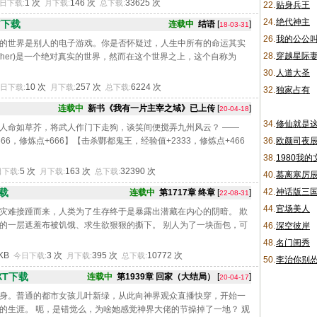
1 次
146 次
33625 次
日下载:
月下载:
总下载:
22.
贴身兵王
24.
绝代神主
T下载
连载中
结语
[
]
18-03-31
26.
我的公公
的世界是别人的电子游戏。你是否怀疑过，人生中所有的命运其实
28.
穿越星际
ether)是一个绝对真实的世界，然而在这个世界之上，这个自称为
30.
人道大圣
10 次
257 次
6224 次
日下载:
月下载:
总下载:
32.
独家占有
连载中
新书《我有一片主宰之域》已上传
[
]
20-04-18
34.
修仙就是
人命如草芥，将武人作门下走狗，谈笑间便搅弄九州风云？ ——
6，修炼点+666】【击杀酆都鬼王，经验值+2333，修炼点+466
36.
欧颜司夜
38.
1980我
5 次
163 次
32390 次
下载:
月下载:
总下载:
40.
慕离寒厉
载
42.
神话版三
连载中
第1717章 终章
[
]
22-08-31
44.
官场美人
灾难接踵而来，人类为了生存终于是暴露出潜藏在内心的阴暗。 欺
的一层遮羞布被饥饿、求生欲狠狠的撕下。 别人为了一块面包，可
46.
深空彼岸
48.
名门闺秀
1KB
3 次
395 次
10772 次
今日下载:
月下载:
总下载:
50.
李治你别
XT下载
连载中
第1939章 回家（大结局）
[
]
20-04-17
身。普通的都市女孩儿叶新绿，从此向神界观众直播快穿，开始一
的生涯。 呃，是错觉么，为啥她感觉神界大佬的节操掉了一地？ 观