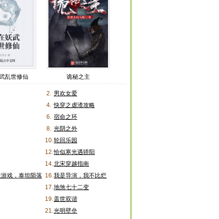
武乱世修仙
诡秘之主
2.
男欢女爱
4.
快穿之虐渣攻略
6.
宿命之环
8.
光阴之外
10.
轮回乐园
12.
恰似寒光遇骄阳
14.
北宋穿越指南
烂游戏，泰坦陨落
16.
我是导演，我不比烂
17.
地煞七十二变
19.
盖世双谐
21.
光明壁垒