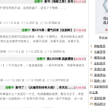
连载中
新书《港影之客》发布
[
]
20-12-18
想开”肥宅寻死不成，反倒穿越了，还当了个警察……...
KB
4 次
257 次
37368 次
今日下载:
月下载:
总下载:
连载中
第2476章：霸气归来【全剧终】
[
]
17-06-25
发现自已竟然可以隐去身体，变成一个透明人，意外的惊喜让他开
苟在妖
身而行走在都市中的奇人。 你看不见我，你看不见我，你看不见
1.
神秘复苏
02KB
1 次
225 次
92655 次
今日下载:
月下载:
总下载:
3.
斗破苍穹
5.
燃情仕途
连载中
第11939章 战族震惊
[
]
26-08-07
7.
全职高手
！】一个不屈少年，一道龙魂剑影，一段不朽传奇。 帝路争雄谁为
9.
灵境行者
11.
道诡异仙
5KB
161 次
5185 次
337303 次
今日下载:
月下载:
总下载:
13.
我有一剑
15.
说好制作
连载中
新书了：《从编导到传奇大佬》，求关注……
[
]
21-04-26
什么鬼
件事做什么？先花它一个亿。性格慵懒的凌洲，重生为王子，本想
18.
逆剑狂神
从第一次提取到一个‘未来片段’开始，从此一发不可收拾。 从一名
20.
绝品邪少