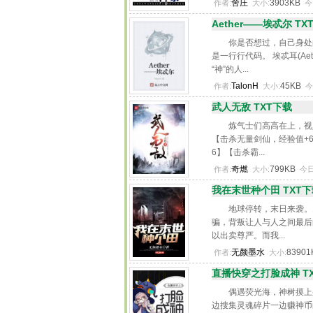
舍庄
3903KB
作者:
大小:
今
Aether——埃忒尔 TX
你是否想过，自己身处
是一行行代码。 埃忒耳(A
“神”的人...
TalonH
45KB
作者:
大小:
今
武人无敌 TXT下载
炼气士们高高在上，视
【击杀无量剑仙，经验值+66
6】【击杀霸...
奇燃
799KB
作者:
大小:
今日
我在末世种个田 TXT下
地球停转，末日来袭。
骗，背叛让人与人之间最后
以出卖尊严。而我...
无颜墨水
8390
作者:
大小:
直播快穿之打脸成神 T
偶遇荧光海，神树摸上
边搜集灵魂碎片一边赚神币