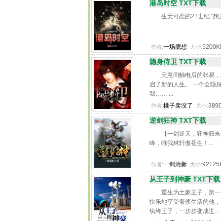
港岛时空 TXT下载
生无可恋的21世纪 “
一场臆想
5200
作者:
大小:
隐身侍卫 TXT下载
无意间触电后的张易，
启了新的人生。 一个会隐
我…… ...
桃子卖没了
389
作者:
大小:
逆剑狂神 TXT下载
【一剑逆天，狂神归来
峰，唯我林轩傲苍生！...
一剑清新
9212
作者:
大小:
从王子到神豪 TXT下载
重生为土豪王子，第一
快乐地享受奢侈生活的他，
纨绔王子，一步步变成世...