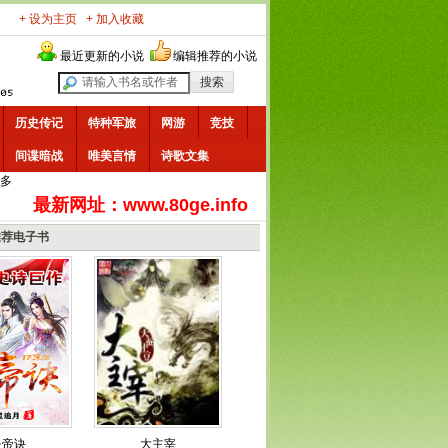
+ 设为主页
+ 加入收藏
最近更新的小说
编辑推荐的小说
历史传记
特种军旅
网游
竞技
间谍暗战
唯美言情
诗歌文集
多
最新网址：www.80ge.info
推荐电子书
炎帝诀
大主宰