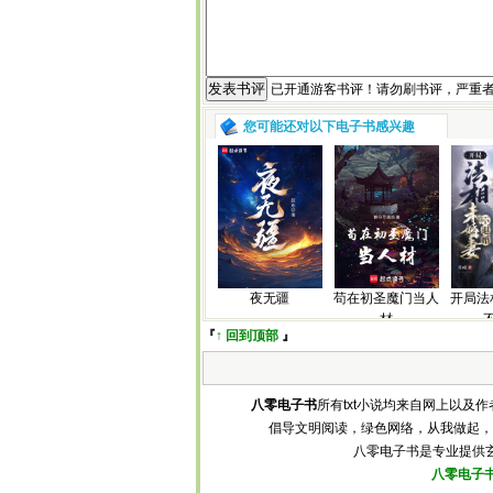
已开通游客书评！请勿刷书评，严重
您可能还对以下电子书感兴趣
夜无疆
苟在初圣魔门当人
开局法
材
『
↑ 回到顶部
』
八零电子书
所有txt小说均来自网上以
倡导文明阅读，绿色网络，从我做起，
八零电子书是专业提供玄幻
八零电子