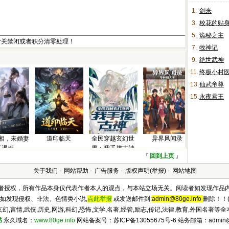
1.
剑来
3.
校花的贴
5.
诡秘之主
者关禁闭或者积分清零处理！
7.
牧神记
9.
绝世武神
11.
终极小村
13.
仙武帝尊
15.
永夜君王
相，未婚妻
道印临天
全民穿越玄幻世
异界风闻录
不退婚
界：我手搓古神
『
回到上页
』
关于我们
-
网站帮助
-
广告服务
-
版权声明(举报)
-
网站地图
及作者授权，所有作品本身仅代表作者本人的观点，与本站立场无关。阅读者如发现作品
如发现侵权、非法、色情类小说,
点此举报
或发送邮件到:
admin@80ge.info
删除！！(
,言情,武侠,历史,网游,科幻,恐怖,文学,名著,经管,励志,传记,法律,教育,外国名著
书
永久域名：
www.80ge.info
网站备案号：苏ICP备13055675号-6 站务邮箱：admin@80