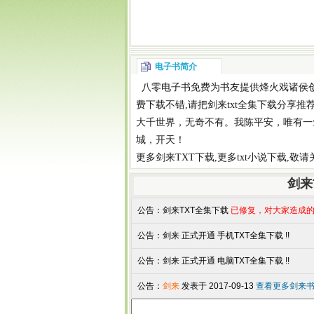
电子书简介
八零电子书
免费为书友提供
烽火戏诸侯
费下载
不错,请把
剑来txt全集下载
分享推
大千世界，无奇不有。我陈平安，唯有一
城，开天！
更多
剑来TXT下载
,更多
txt小说下载
,敬
剑来
公告：
剑来TXT全集下载
已修复，对大家造成的
公告：
剑来 正式开通 手机TXT全集下载 !!
公告：
剑来 正式开通 电脑TXT全集下载 !!
公告：
剑来
发表于 2017-09-13
查看更多剑来书评.