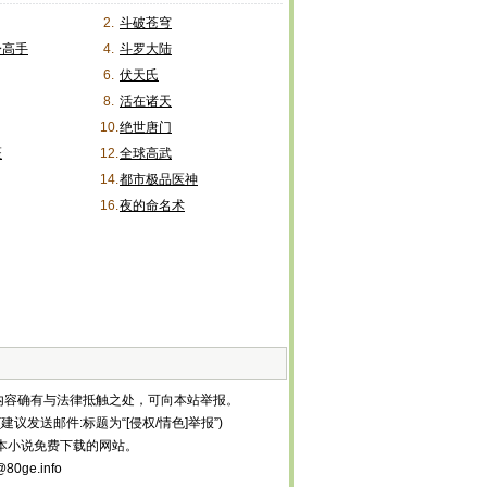
2.
斗破苍穹
身高手
4.
斗罗大陆
6.
伏天氏
8.
活在诸天
10.
绝世唐门
医
12.
全球高武
14.
都市极品医神
16.
夜的命名术
内容确有与法律抵触之处，可向本站举报。
建议发送邮件:标题为“[侵权/情色]举报”)
等全本小说免费下载的网站。
ge.info