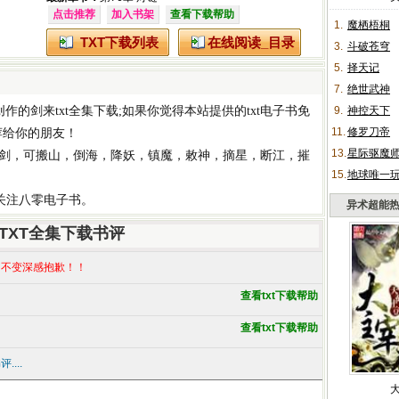
点击推荐
加入书架
查看下载帮助
1.
魔栖梧桐
TXT下载列表
在线阅读_目录
3.
斗破苍穹
5.
择天记
7.
绝世武神
创作的
剑来txt全集下载
;如果你觉得本站提供的
txt电子书免
9.
神控天下
11.
修罗刀帝
荐给你的朋友！
13.
星际驱魔
剑，可搬山，倒海，降妖，镇魔，敕神，摘星，断江，摧
15.
地球唯一
请关注八零电子书。
异术超能
TXT全集下载书评
不变深感抱歉！！
查看txt下载帮助
查看txt下载帮助
...