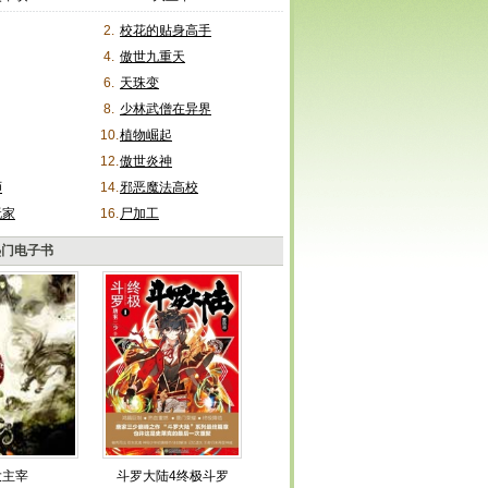
2.
校花的贴身高手
4.
傲世九重天
6.
天珠变
8.
少林武僧在异界
10.
植物崛起
12.
傲世炎神
师
14.
邪恶魔法高校
玩家
16.
尸加工
热门电子书
大主宰
斗罗大陆4终极斗罗