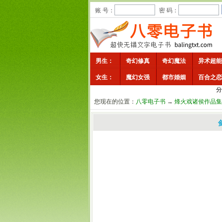
账 号：
密 码：
男生：
奇幻修真
奇幻魔法
异术超能
女生：
魔幻女强
都市婚姻
百合之恋
分
您现在的位置：
八零电子书
→
烽火戏诸侯作品集