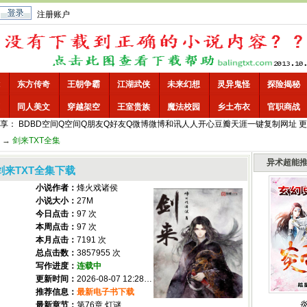
注册账户
东方传奇
王朝争霸
江湖武侠
未来幻想
灵异鬼怪
探险揭秘
同人美文
穿越架空
王室贵族
魔法校园
乡土布衣
官职商战
享：
BD
BD空间
Q空间
Q朋友
Q好友
Q微博
微博
和讯
人人
开心
豆瓣
天涯
一键
复制网址
更
→
剑来TXT全集
异术超能
剑来TXT全集下载
小说作者：
烽火戏诸侯
小说大小：
27M
今日点击：
97 次
本周点击：
97 次
本月点击：
7191 次
总点击数：
3857955 次
写作进度：
连载中
更新时间：
2026-08-07 12:28:38
推荐信息：
最新电子书下载
最新章节：
第76章 灯谜