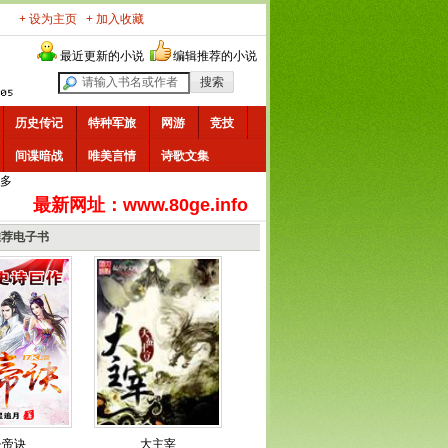
+ 设为主页
+ 加入收藏
最近更新的小说
编辑推荐的小说
历史传记
特种军旅
网游
竞技
间谍暗战
唯美言情
诗歌文集
多
最新网址：www.80ge.info
推荐电子书
炎帝诀
大主宰