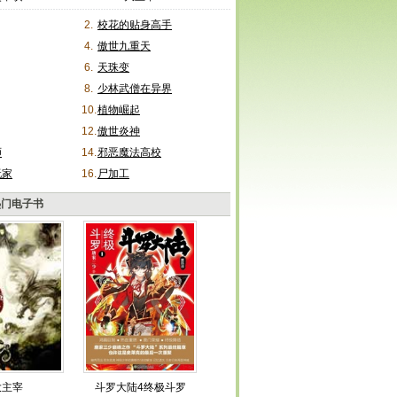
2.
校花的贴身高手
4.
傲世九重天
6.
天珠变
8.
少林武僧在异界
10.
植物崛起
12.
傲世炎神
师
14.
邪恶魔法高校
玩家
16.
尸加工
热门电子书
大主宰
斗罗大陆4终极斗罗