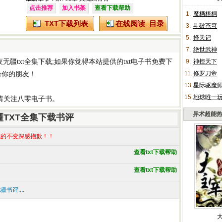
点击推荐
加入书架
查看下载帮助
1.
魔栖梧桐
TXT下载列表
在线阅读_目录
3.
斗破苍穹
5.
择天记
7.
绝世武神
夜无疆txt全集下载
;如果你觉得本站提供的
txt电子书免费下
9.
神控天下
11.
修罗刀帝
给你的朋友！
13.
星际驱魔
15.
地球唯一
敬请关注八零电子书。
异术超能
疆TXT全集下载书评
的不变深感抱歉！！
查看txt下载帮助
查看txt下载帮助
书评....