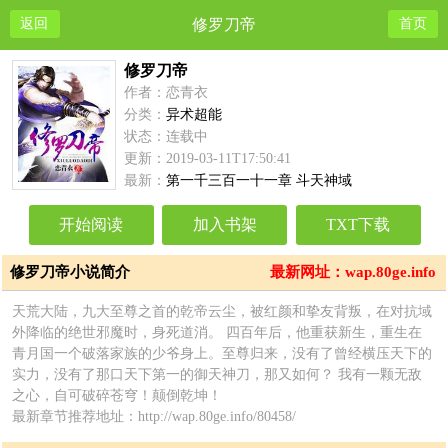
返回
修罗刀帝
首页
修罗刀帝
作者：恋青衣
分类：
异术超能
状态：连载中
更新：2019-03-11T17:50:41
最新：
第一千三百一十一章 斗天神域
开始阅读
加入书架
TXT下载
修罗刀帝小说简介
最新网址：wap.80ge.info
天荒大陆，九大至尊之首的乾帝云尘，被红颜和挚友背叛，在对抗域
外降临的绝世邪魔时，身死道消。 四百年后，他重获新生，重生在
青月国一个破落家族的少爷身上。至尊归来，没有了曾经横压天下的
实力，没有了那口天下第一的御天神刀，那又如何？ 我有一颗无敌
之心，自可破碎苍穹！颠倒乾坤！
最新章节推荐地址：http://wap.80ge.info/80458/