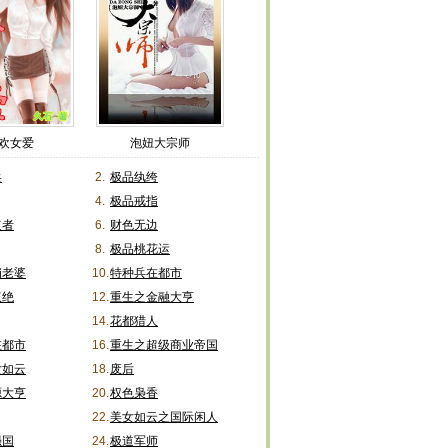
欢女爱
泡妞大宗师
兵
2.
极品纨绔
4.
极品戒指
道者
6.
财色无边
8.
极品桃花运
俏老婆
10.
特种兵在都市
双绝
12.
重生之金融大亨
14.
花都猎人
在都市
16.
重生之超级商业帝国
女如云
18.
废后
源大亨
20.
权色枭香
22.
美女如云之国际闲人
强国
24.
极道军师