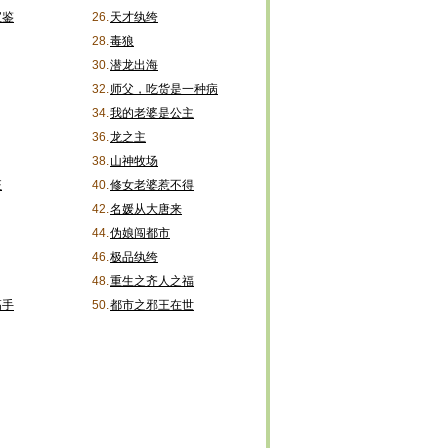
宝鉴
26.
天才纨绔
28.
毒狼
30.
潜龙出海
32.
师父，吃货是一种病
34.
我的老婆是公主
36.
龙之主
38.
山神牧场
狂
40.
修女老婆惹不得
42.
名媛从大唐来
44.
伪娘闯都市
46.
极品纨绔
48.
重生之齐人之福
高手
50.
都市之邪王在世