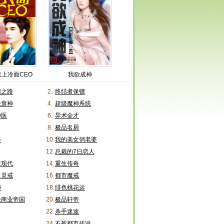
上冷面CEO
我欲成神
门之路
2.
终结者保镖
级衰神
4.
超级魔神系统
神医
6.
异术全才
8.
极品名厨
器
10.
我的美女俏老婆
12.
总裁的7日恋人
在现代
14.
重生传奇
之灵戒
16.
都市魔戒
师
18.
绯色桃花运
级商业帝国
20.
极品轩帝
22.
杀手迷途
24.
不死都市传说