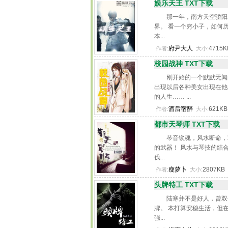
娱乐天王 TXT下载
那一年，南方天空骄阳
界。 看一个穷小子，如何
本...
府尹大人
4715
作者:
大小:
校园战神 TXT下载
刚开始的一个默默无闻
出现以后各种美女出现在他
的人生…… ...
酒后宿醉
621K
作者:
大小:
都市天琴师 TXT下载
琴音锁魂，风水断命，
的武器！ 风水与琴技的结
伐...
瘦萝卜
2807KB
作者:
大小:
头牌特工 TXT下载
陆寒并不是好人，曾双
牌。 本打算安稳生活，但
强...