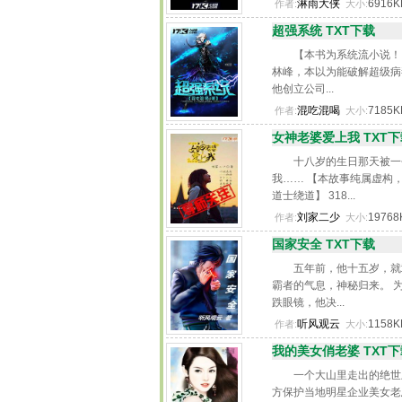
淋雨大侠
6916
作者:
大小:
超强系统 TXT下载
【本书为系统流小说！
林峰，本以为能破解超级病
他创立公司...
混吃混喝
7185
作者:
大小:
女神老婆爱上我 TXT下
十八岁的生日那天被一
我…… 【本故事纯属虚构
道士绕道】 318...
刘家二少
1976
作者:
大小:
国家安全 TXT下载
五年前，他十五岁，就
霸者的气息，神秘归来。 
跌眼镜，他决...
听风观云
1158
作者:
大小:
我的美女俏老婆 TXT下
一个大山里走出的绝世
方保护当地明星企业美女老