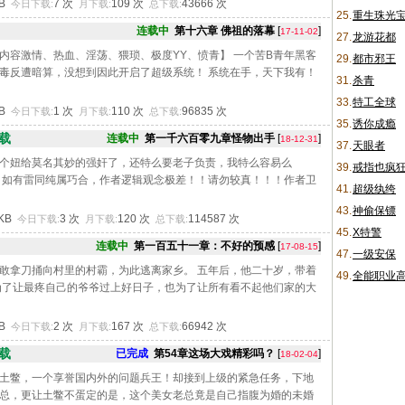
KB
7 次
109 次
43666 次
今日下载:
月下载:
总下载:
25.
重生珠光
连载中
第十六章 佛祖的落幕
[
]
17-11-02
27.
龙游花都
内容激情、热血、淫荡、猥琐、极度YY、愤青】 一个苦B青年黑客
29.
都市邪王
毒反遭暗算，没想到因此开启了超级系统！ 系统在手，天下我有！
31.
杀青
33.
特工全球
KB
1 次
110 次
96835 次
今日下载:
月下载:
总下载:
35.
诱你成瘾
载
连载中
第一千六百零九章怪物出手
[
]
18-12-31
37.
天眼者
个妞给莫名其妙的强奸了，还特么要老子负责，我特么容易么
39.
戒指也疯
，如有雷同纯属巧合，作者逻辑观念极差！！请勿较真！！！作者卫
41.
超级纨绔
43.
神偷保镖
8KB
3 次
120 次
114587 次
今日下载:
月下载:
总下载:
45.
X特警
连载中
第一百五十一章：不好的预感
[
]
17-08-15
47.
一级安保
敢拿刀捅向村里的村霸，为此逃离家乡。 五年后，他二十岁，带着
49.
全能职业
为了让最疼自己的爷爷过上好日子，也为了让所有看不起他们家的大
KB
2 次
167 次
66942 次
今日下载:
月下载:
总下载:
载
已完成
第54章这场大戏精彩吗？
[
]
18-02-04
土鳖，一个享誉国内外的问题兵王！却接到上级的紧急任务，下地
总，更让土鳖不蛋定的是，这个美女老总竟是自己指腹为婚的未婚