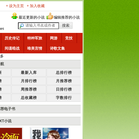
+ 设为主页
+ 加入收藏
最近更新的小说
编辑推荐的小说
历史传记
特种军旅
网游
竞技
间谍暗战
唯美言情
诗歌文集
多
导航
新
最新入库
总排行榜
榜
月排行榜
月推荐榜
榜
周推荐榜
日排行榜
榜
总收藏榜
字数排行
推荐电子书
XT小说