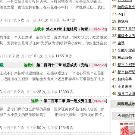
胆，一片柔情让美女投怀送抱。王牌保镖秦浩，意外流落到夜店。
25.
特种兵是
绝色女星，秦浩左拥右抱，在花花都市中打下一片红颜江山，从此
27.
爷们
KB
6 次
106 次
34707 次
今日下载:
月下载:
总下载:
29.
最魅惑
31.
都市无敌
连载中
第2103章 未完结局（终章）
[
]
18-04-02
33.
超级个人
然多出一个天真烂漫，清纯可爱，温柔体贴，”胸大”无志，酷爱做家
切，更要命的是可以任你”为所欲为”的萌萝莉小妹时，你的生活会发
35.
尘诱
37.
全能职业
2 次
101 次
115518 次
今日下载:
月下载:
总下载:
39.
极品白领
载
41.
都市之邪
连载中
第二百四十二章 相思成灾（完结）
[
]
18-05-04
43.
都市修行
王戒不打声招呼就跟她绑定，还强制赠送了一个读心异能？还是那
，把她潜在的彪悍一面给激发出来？还是那异界帅哥带着包子找上
45.
契约高手
47.
王者纵横
KB
2 次
28 次
18303 次
今日下载:
月下载:
总下载:
49.
鬼谷门人
连载中
第二百零二章 第一笔投资生意
[
]
19-02-26
间谍暗战
镖，是专门保护这些娇弱的美色，要保证美女不被任何人侵犯，然
就了大小美女的贴身暧昧高手…… 那纯纯的暧昧，那淡淡的青涩，
今日热门T
KB
1 次
50 次
12545 次
今日下载:
月下载:
总下载: