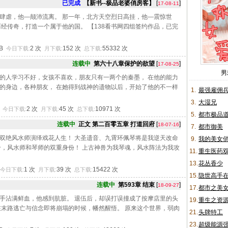
已完成
【新书--极品老婆俏房客】
[
]
17-08-11
肆虐，他—颠沛流离。 那一年，北方天空烈日高挂，他—震惊世
历经传奇，打造一个属于他的国。 【138看书网四组签约作品，已完
KB
2 次
152 次
55332 次
今日下载:
月下载:
总下载:
连载中
第六十八章保护的欲望
[
]
17-08-25
男
的人学习不好，女孩不喜欢，朋友只有一两个的秦墨， 在他的能力
的身边，各种朋友， 在她得到战神的遗物以后，开始了他的不一样
1.
最强雇佣
3.
大湿兄
B
2 次
45 次
10971 次
今日下载:
月下载:
总下载:
5.
都市极品
连载中
正文 第二百零五章 打道回府
[
]
18-07-16
7.
都市御美
双绝风水师演绎戏花人生！ 大圣遗音、九霄环佩琴将是我逆天改命
9.
我的美女
合，风水师和琴师的双重身份！ 上古神兽为我琴魂，风水阵法为我攻
11.
重生医药
13.
花丛香少
1 次
39 次
15422 次
今日下载:
月下载:
总下载:
15.
隐世高手
连载中
第593章 结束
[
]
18-09-27
17.
都市之美
手沾满鲜血，他感到肮脏。 退伍后，却误打误撞成了按摩店里的头
19.
重生之资
在末路逃亡与信念即将崩塌的时候，幡然醒悟。 原来这个世界，弱肉
21.
头牌特工
23.
超级能源