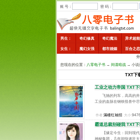
账 号：
密 码：
男生：
奇幻修真
奇幻魔法
异术超能
女生：
魔幻女强
都市婚姻
百合之恋
分
您现在的位置：
八零电子书
→
间谍暗战
→ 小说
TXT下
工业之动力帝国 TXT下
飞驰的列车，高高的井架
工业的血脉在钢铁怪兽中尽情奔
滿楼红袖招
947
作者:
大小:
霸道总裁别碰我 TXT下
【缘定今生：回到现代
神秘集团，几年间快速壮大