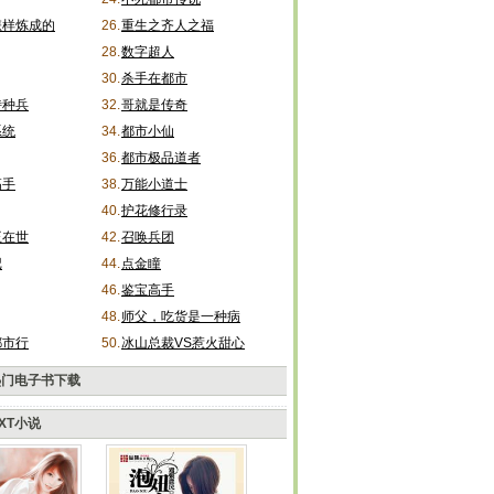
怎样炼成的
26.
重生之齐人之福
28.
数字超人
30.
杀手在都市
特种兵
32.
哥就是传奇
系统
34.
都市小仙
36.
都市极品道者
高手
38.
万能小道士
40.
护花修行录
王在世
42.
召唤兵团
记
44.
点金瞳
46.
鉴宝高手
48.
师父，吃货是一种病
都市行
50.
冰山总裁VS惹火甜心
热门电子书下载
XT小说