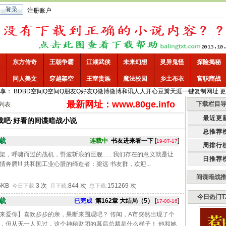
注册账户
东方传奇
王朝争霸
江湖武侠
未来幻想
灵异鬼怪
探险揭秘
同人美文
穿越架空
王室贵族
魔法校园
乡土布衣
官职商战
享：
BD
BD空间
Q空间
Q朋友
Q好友
Q微博
微博
和讯
人人
开心
豆瓣
天涯
一键
复制网址
更
最新网址：www.80ge.info
下载栏目
列表
最近更
载吧
·好看的间谍暗战小说
总推荐
载
连载中
书友进来看一下
[
]
19-07-17
周排行
，呼啸而过的战机，劈波斩浪的巨舰...... 我们存在的意义就是让
日推荐
腾!!! 共和国工业心脏的缔造者：梁远 书友群，欢迎...
间谍暗战
6KB
3 次
844 次
151269 次
今日下载:
月下载:
总下载:
今日热门T
载
已完成
第162章 大结局（5）
[
]
17-08-16
来爱你】喜欢步步的亲，果断来围观吧？ 传闻，A市突然出现了个
，但从无一人见过，这个神秘财团的幕后总裁是什么样子！ 他和她