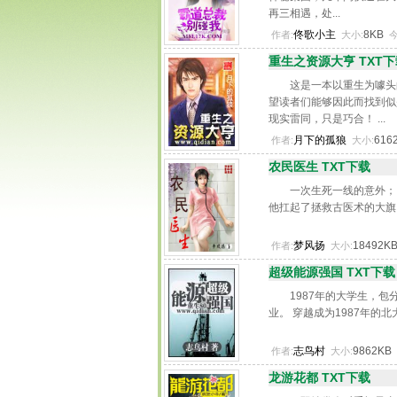
再三相遇，处...
佟歌小主
8KB
作者:
大小:
重生之资源大亨 TXT下
这是一本以重生为噱头
望读者们能够因此而找到似
现实雷同，只是巧合！ ...
月下的孤狼
616
作者:
大小:
农民医生 TXT下载
一次生死一线的意外； 
他扛起了拯救古医术的大旗！
梦风扬
18492K
作者:
大小:
超级能源强国 TXT下载
1987年的大学生，包
业。 穿越成为1987年的
志鸟村
9862KB
作者:
大小:
龙游花都 TXT下载