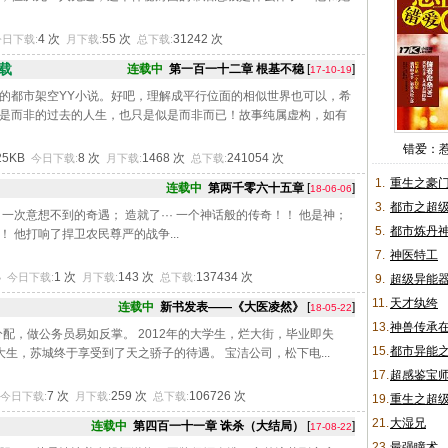
4 次
55 次
31242 次
今日下载:
月下载:
总下载:
载
连载中
第一百一十二章 根基不稳
[
]
17-10-19
的都市架空YY小说。好吧，理解成平行位面的相似世界也可以，希
是而非的过去的人生，也只是似是而非而已！故事纯属虚构，如有
错爱：惹
25KB
8 次
1468 次
241054 次
今日下载:
月下载:
总下载:
1.
重生之豪
连载中
第两千零六十五章
[
]
18-06-06
3.
都市之超
一次意想不到的奇遇； 造就了··· 一个神话般的传奇！！ 他是神；
5.
都市炼丹
 他打响了捍卫农民尊严的战争...
7.
神医特工
B
1 次
143 次
137434 次
今日下载:
月下载:
总下载:
9.
超级异能
11.
天才纨绔
连载中
新书发表——《大医凌然》
[
]
18-05-22
13.
神兽传承
分配，做公务员易如反掌。 2012年的大学生，烂大街，毕业即失
15.
都市异能
北大生，苏城终于享受到了天之骄子的待遇。 宝洁公司，松下电...
17.
超感鉴宝
7 次
259 次
106726 次
今日下载:
月下载:
总下载:
19.
重生之超
21.
大湿兄
连载中
第四百一十一章 诛杀（大结局）
[
]
17-08-22
23.
最强瞳术