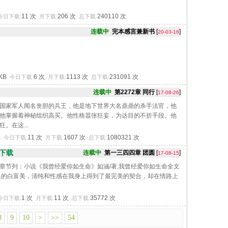
11 次
206 次
240110 次
今日下载:
月下载:
总下载:
连载中
完本感言兼新书
[
]
20-03-16
3KB
6 次
1113 次
231091 次
今日下载:
月下载:
总下载:
连载中
第2272章 同行
[
]
17-08-26
国家军人闻名丧胆的兵王，他是地下世界大名鼎鼎的杀手法官，他
他掌握着神秘组织高买。他性格嚣张狂妄，为达目的不折手段。他
。在这...
B
11 次
1607 次
1080321 次
今日下载:
月下载:
总下载:
T下载
连载中
第一三四四章 团圆
[
]
17-08-15
章节列：小说《我曾经爱你如生命》如涵/著,我曾经爱你如生命全文
换的白富美，清纯和性感在我身上得到了最完美的契合，却在情路上
1 次
11 次
35772 次
今日下载:
月下载:
总下载:
8
9
10
>
>>
54