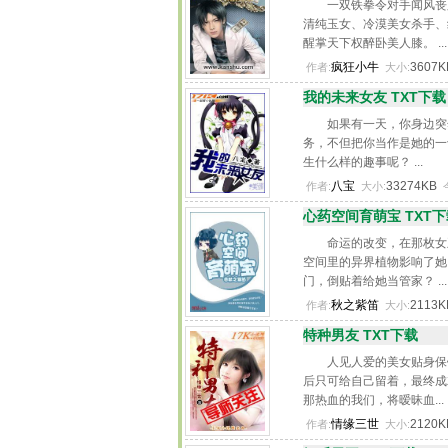
一双铁拳令对手闻风丧
清纯玉女、冷漠美女杀手、
醒掌天下权醉卧美人膝。 ...
疯狂小牛
3607
作者:
大小:
我的未来女友 TXT下载
如果有一天，你身边突
务，不但把你当作是她的一
生什么样的趣事呢？ ...
八宝
33274KB
作者:
大小:
心药空间育萌宝 TXT下
命运的改变，在那枚女
空间里的异界植物影响了她
门，倒贴着给她当管家？ ...
秋之紫笛
2113
作者:
大小:
特种男友 TXT下载
人见人爱的美女贴身保
后只可给自己留着，最终成
那热血的我们，将暧昧血...
情缘三世
2120
作者:
大小: