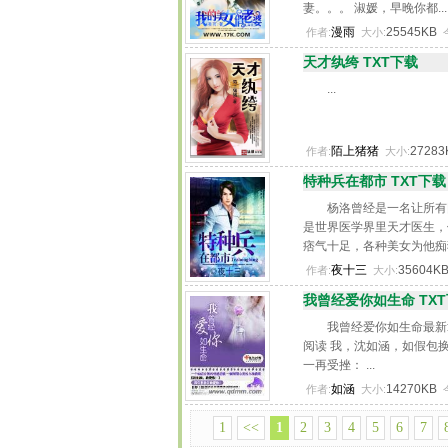
妻。。。 淑媛，早晚你都...
漫雨
25545KB
作者:
大小:
天才纨绔 TXT下载
...
陌上猪猪
2728
作者:
大小:
特种兵在都市 TXT下载
杨洛曾经是一名让所有
是世界医学界里天才医生，
痞气十足，各种美女为他痴狂
夜十三
35604K
作者:
大小:
我曾经爱你如生命 TX
我曾经爱你如生命最新
阅读 我，沈如涵，如假包
一再受挫： ...
如涵
14270KB
作者:
大小:
1
<<
1
2
3
4
5
6
7