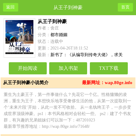
返回
从王子到神豪
首页
从王子到神豪
作者：舍庄
分类：
都市婚姻
状态：连载中
更新：2021-04-26T18:11:52
最新：
新书了：《从编导到传奇大佬》，求关
注……
开始阅读
加入书架
TXT下载
从王子到神豪小说简介
最新网址：wap.80ge.info
重生为土豪王子，第一件事做什么？先花它一个亿。性格慵懒的凌
洲，重生为王子，本想快乐地享受奢侈生活的他，从第一次提取到一
个‘未来片段’开始，从此一发不可收拾。 从一名纨绔王子，一步步变
成世界顶级神豪。ps1：本书风格相对会轻松一些。 ps2：建了个书友
群，有兴趣的兄弟姐妹们可以加一下：487201023
最新章节推荐地址：http://wap.80ge.info/71648/