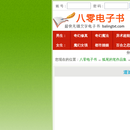
账 号：
密 码：
男生：
奇幻修真
奇幻魔法
异术超能
女生：
魔幻女强
都市婚姻
百合之恋
分
您现在的位置：
八零电子书
→
狐尾的笔作品集
道