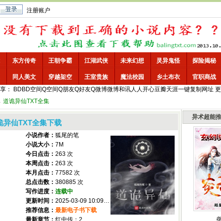
注册账户
东方传奇
王朝争霸
江湖武侠
未来幻想
灵异鬼怪
探险揭秘
同人美文
穿越架空
王室贵族
魔法校园
乡土布衣
官职商战
享：
BD
BD空间
Q空间
Q朋友
Q好友
Q微博
微博
和讯
人人
开心
豆瓣
天涯
一键
复制网址
更
→
道诡异仙TXT全集
异术超能
诡异仙TXT全集下载
小说作者：
狐尾的笔
小说大小：
7M
今日点击：
263 次
本周点击：
263 次
本月点击：
77582 次
总点击数：
380885 次
写作进度：
连载中
更新时间：
2025-03-09 10:09:00
推荐信息：
最新电子书下载
最新章节：
红中传：2