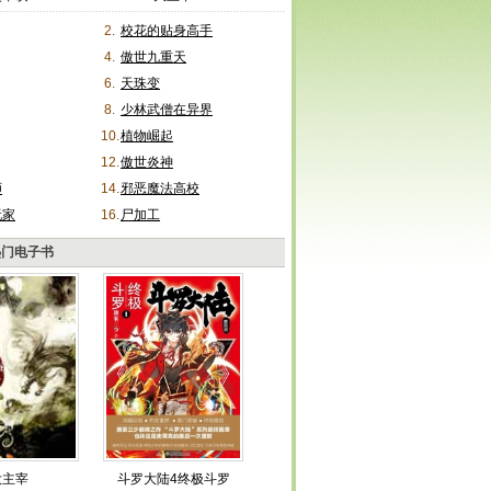
2.
校花的贴身高手
4.
傲世九重天
6.
天珠变
8.
少林武僧在异界
10.
植物崛起
12.
傲世炎神
师
14.
邪恶魔法高校
玩家
16.
尸加工
热门电子书
大主宰
斗罗大陆4终极斗罗