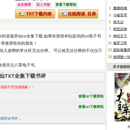
点击推荐
加入书架
查看下载帮助
1.
魔栖梧桐
TXT下载列表
在线阅读_目录
3.
斗破苍穹
5.
择天记
7.
绝世武神
作的
道诡异仙txt全集下载
;如果你觉得本站提供的
txt电子书
9.
神控天下
11.
修罗刀帝
分享推荐给你的朋友！
13.
星际驱魔
陷入迷惘的李火旺无法分辨。 可让他无法分辨的不仅仅只
15.
地球唯一
。
,敬请关注八零电子书。
异术超能
仙TXT全集下载书评
成的不变深感抱歉！！
查看txt下载帮助
查看txt下载帮助
异仙书评....