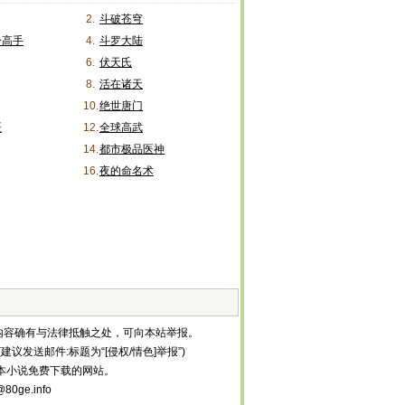
2.
斗破苍穹
身高手
4.
斗罗大陆
6.
伏天氏
8.
活在诸天
10.
绝世唐门
医
12.
全球高武
14.
都市极品医神
16.
夜的命名术
内容确有与法律抵触之处，可向本站举报。
建议发送邮件:标题为“[侵权/情色]举报”)
等全本小说免费下载的网站。
ge.info