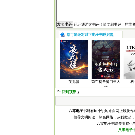
已开通游客书评！请勿刷书评，严重
您可能还对以下电子书感兴趣
夜无疆
苟在初圣魔门当人
科
材
『
↑ 回到顶部
』
八零电子书
所有txt小说均来自网上以
倡导文明阅读，绿色网络，从我做起，
八零电子书是专业提供玄幻
八零电子