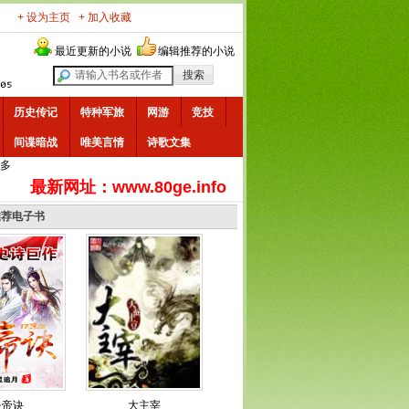
+ 设为主页
+ 加入收藏
最近更新的小说
编辑推荐的小说
历史传记
特种军旅
网游
竞技
间谍暗战
唯美言情
诗歌文集
多
最新网址：www.80ge.info
推荐电子书
炎帝诀
大主宰