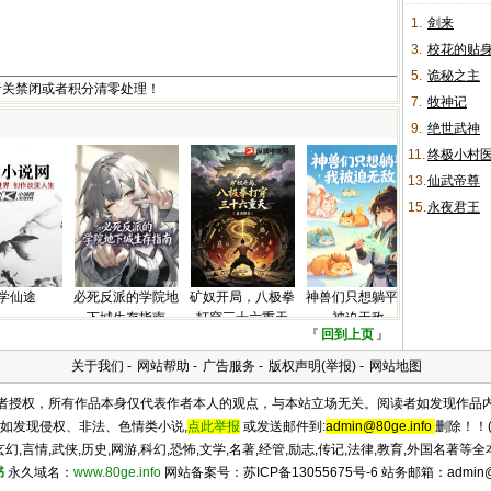
1.
剑来
3.
校花的贴
5.
诡秘之主
者关禁闭或者积分清零处理！
7.
牧神记
9.
绝世武神
11.
终极小村
13.
仙武帝尊
15.
永夜君王
学仙途
必死反派的学院地
矿奴开局，八极拳
神兽们只想躺平我
下城生存指南
打穿三十六重天
被迫无敌
『
回到上页
』
关于我们
-
网站帮助
-
广告服务
-
版权声明(举报)
-
网站地图
及作者授权，所有作品本身仅代表作者本人的观点，与本站立场无关。阅读者如发现作品
如发现侵权、非法、色情类小说,
点此举报
或发送邮件到:
admin@80ge.info
删除！！(
,言情,武侠,历史,网游,科幻,恐怖,文学,名著,经管,励志,传记,法律,教育,外国名著
书
永久域名：
www.80ge.info
网站备案号：苏ICP备13055675号-6 站务邮箱：admin@80