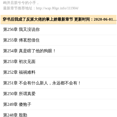
峋并且脏兮兮的小手，
最新章节推荐地址：http://wap.80ge.info/111904/
穿书后我成了反派大佬的掌上娇最新章节 更新时间：2020-06-01T12:37:0
第256章 我又没说你
第255章 傅茗想借住
第254章 真是瞎了他的狗眼！
第253章 初次见面
第252章 福祸难料
第251章 不会有什么新人，永远都不会有！
第250章 所谓真爱
第249章 傻狍子
第248章 殷勤