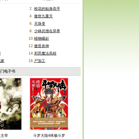
2.
校花的贴身高手
4.
傲世九重天
6.
天珠变
8.
少林武僧在异界
10.
植物崛起
12.
傲世炎神
师
14.
邪恶魔法高校
玩家
16.
尸加工
热门电子书
大主宰
斗罗大陆4终极斗罗