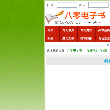
账 号：
密 码：
男生：
奇幻修真
奇幻魔法
异术超能
女生：
魔幻女强
都市婚姻
百合之恋
分
您现在的位置：
八零电子书
→
青鸾峰上作品集
我