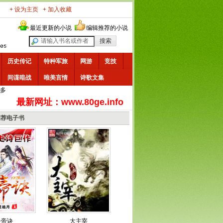
+ 设为主页
+ 加入收藏
最近更新的小说
编辑推荐的小说
历史传记
特种军旅
网游
竞技
间谍暗战
唯美言情
诗歌文集
多
最新网址：www.80ge.info
推荐电子书
炎帝诀
大主宰