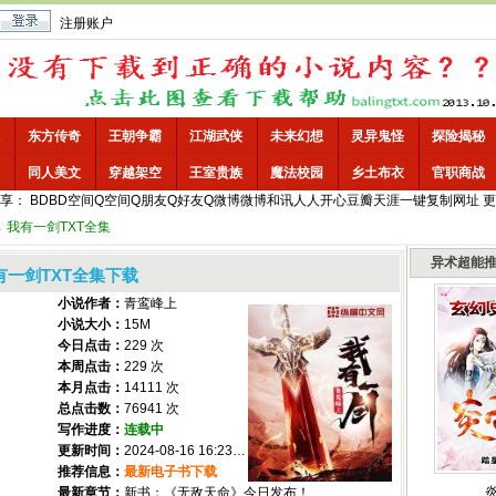
注册账户
东方传奇
王朝争霸
江湖武侠
未来幻想
灵异鬼怪
探险揭秘
同人美文
穿越架空
王室贵族
魔法校园
乡土布衣
官职商战
享：
BD
BD空间
Q空间
Q朋友
Q好友
Q微博
微博
和讯
人人
开心
豆瓣
天涯
一键
复制网址
更
→
我有一剑TXT全集
异术超能
有一剑TXT全集下载
小说作者：
青鸾峰上
小说大小：
15M
今日点击：
229 次
本周点击：
229 次
本月点击：
14111 次
总点击数：
76941 次
写作进度：
连载中
更新时间：
2024-08-16 16:23:00
推荐信息：
最新电子书下载
最新章节：
新书：《无敌天命》今日发布！