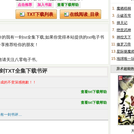
点击推荐
加入书架
查看下载帮助
1.
魔栖梧桐
TXT下载列表
在线阅读_目录
3.
斗破苍穹
5.
择天记
7.
绝世武神
作的
我有一剑txt全集下载
;如果你觉得本站提供的
txt电子书
9.
神控天下
11.
修罗刀帝
分享推荐给你的朋友！
13.
星际驱魔
15.
地球唯一
,敬请关注八零电子书。
异术超能
剑TXT全集下载书评
成的不变深感抱歉！！
查看txt下载帮助
查看txt下载帮助
一剑书评....