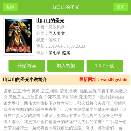
返回
山口山的圣光
首页
山口山的圣光
作者：息吹风暴
分类：
同人美文
状态：连载中
更新：2019-04-14T00:20:33
最新：
第七章 赵冕
开始阅读
加入书架
TXT下载
山口山的圣光小说简介
最新网址：wap.80ge.info
谦恭,正直,怜悯,英勇,公正,牺牲,荣誉,灵魂! 强敌当前,不畏不惧,果敢忠
义,无愧圣光,忠耿正直,宁死不屈,保护弱者,无违天理! “我曾经站在白
银之手骑士团伟大的旗帜下这样宣誓过，那么我将会去遵守。曾经的
我没有在四溢的邪恶中失去本心，没有在燃烧军团的威势中屈服，没
有在亡灵天灾的攻击下退缩，更加没有在天崩地裂的大灾变之中畏
惧！那么，我更加不会在这漫长的旅途中丢失我的荣誉！” “我是一名
光荣的圣骑士，圣光将会照耀我前进的道路。所以，邪恶者们，当