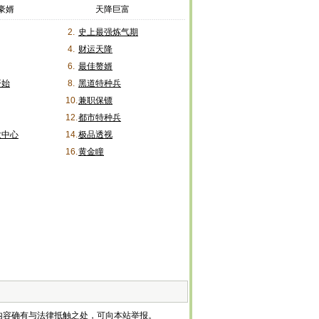
豪婿
天降巨富
2.
史上最强炼气期
4.
财运天降
6.
最佳赘婿
开始
8.
黑道特种兵
10.
兼职保镖
12.
都市特种兵
发中心
14.
极品透视
16.
黄金瞳
内容确有与法律抵触之处，可向本站举报。