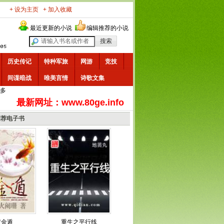
+ 设为主页
+ 加入收藏
最近更新的小说
编辑推荐的小说
历史传记
特种军旅
网游
竞技
间谍暗战
唯美言情
诗歌文集
多
最新网址：www.80ge.info
推荐电子书
黄金遁
重生之平行线