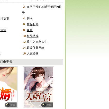
2.
在不正常的地球开餐厅的日
子
蜜汁甜妻
4.
房术
6.
超品相师
萌宝宝
8.
豪婿
10.
极品透视
12.
重生之妖孽人生
14.
超级任务系统
记
16.
大医凌然
热门电子书