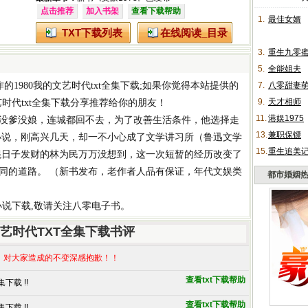
点击推荐
加入书架
查看下载帮助
1.
最佳女婿
TXT下载列表
在线阅读_目录
3.
重生九零
5.
全能姐夫
作的
1980我的文艺时代txt全集下载
;如果你觉得本站提供的
7.
八零甜妻
9.
天才相师
艺时代txt全集下载
分享推荐给你的朋友！
11.
港娱1975
没爹没娘，连城都回不去，为了改善生活条件，他选择走
13.
兼职保镖
小说，刚高兴几天，却一不小心成了文学讲习所（鲁迅文学
15.
重生追美
混日子发财的林为民万万没想到，这一次短暂的经历改变了
同的道路。 （新书发布，老作者人品有保证，年代文娱类
都市婚姻
t小说下载
,敬请关注八零电子书。
文艺时代TXT全集下载书评
，对大家造成的不变深感抱歉！！
查看txt下载帮助
下载 !!
查看txt下载帮助
下载 !!