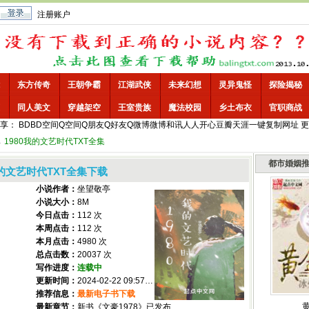
注册账户
东方传奇
王朝争霸
江湖武侠
未来幻想
灵异鬼怪
探险揭秘
同人美文
穿越架空
王室贵族
魔法校园
乡土布衣
官职商战
享：
BD
BD空间
Q空间
Q朋友
Q好友
Q微博
微博
和讯
人人
开心
豆瓣
天涯
一键
复制网址
更
→
1980我的文艺时代TXT全集
都市婚姻
我的文艺时代TXT全集下载
小说作者：
坐望敬亭
小说大小：
8M
今日点击：
112 次
本周点击：
112 次
本月点击：
4980 次
总点击数：
20037 次
写作进度：
连载中
更新时间：
2024-02-22 09:57:00
推荐信息：
最新电子书下载
最新章节：
新书《文豪1978》已发布