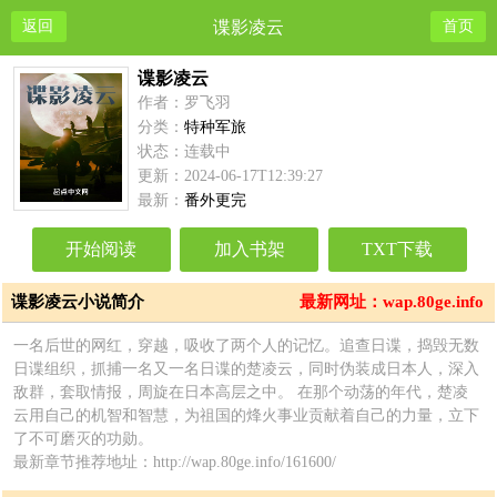
返回
谍影凌云
首页
谍影凌云
作者：罗飞羽
分类：
特种军旅
状态：连载中
更新：2024-06-17T12:39:27
最新：
番外更完
开始阅读
加入书架
TXT下载
谍影凌云小说简介
最新网址：wap.80ge.info
一名后世的网红，穿越，吸收了两个人的记忆。追查日谍，捣毁无数
日谍组织，抓捕一名又一名日谍的楚凌云，同时伪装成日本人，深入
敌群，套取情报，周旋在日本高层之中。 在那个动荡的年代，楚凌
云用自己的机智和智慧，为祖国的烽火事业贡献着自己的力量，立下
了不可磨灭的功勋。
最新章节推荐地址：http://wap.80ge.info/161600/