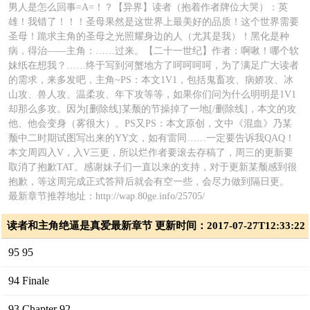
男人是怎么回事=A=！？【异界】读者（抱着作者牌位大哭）：英
雄！我错了！！！圣母果然是这世界上最美好的品质！这个世界需要
圣母！跪求主角的圣母之光照耀身边的人（尤其是我）！黑化是种
病，得治——主角：……过来。【二十一世纪】作者：啊啾！哪个软
妹纸在想我？……终于写到河蟹地方了呵呵呵呵，为了满足广大读者
的需求，来多发吧，主角~PS：本文1V1，包括鬼畜攻、病娇攻、冰
山攻、兽人攻、温柔攻、年下攻等等，如果你们问为什么明明是1V1
却那么多攻。因为[删除线]某颓的节操掉了一地[/删除线]，本文的攻
他、他会变身（雾很大）。PS又PS：本文原创，文中《混血》乃某
颓中二时期试图写出来的YY文，如有雷同……一定要告诉我QAQ！
本文周四入V，入V三更，所以烂作者要滚去存稿了，周三的更新要
取消了抱歉TAT。感谢妹子们一直以来的支持，对于更新某颓感到很
抱歉，等这周完成正式答辩后就会有空一些，会尽力做到隔日更。
最新章节推荐地址：http://wap.80ge.info/25705/
读者和主角绝逼是真爱最新章节 更新时间：2017-07-27T12:33:22
95 95
94 Finale
93 Chapter 92