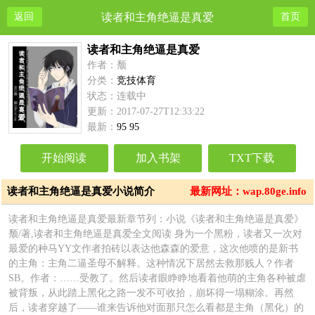
返回
读者和主角绝逼是真爱
首页
读者和主角绝逼是真爱
作者：颓
分类：
竞技体育
状态：连载中
更新：2017-07-27T12:33:22
最新：
95 95
开始阅读
加入书架
TXT下载
读者和主角绝逼是真爱小说简介
最新网址：wap.80ge.info
读者和主角绝逼是真爱最新章节列：小说《读者和主角绝逼是真爱》
颓/著,读者和主角绝逼是真爱全文阅读 身为一个黑粉，读者又一次对
最爱的种马YY文作者拍砖以表达他森森的爱意，这次他喷的是新书
的主角：主角二逼圣母不解释。这种情况下居然去救那贱人？作者
SB。作者：……受教了。然后读者眼睁睁地看着他萌的主角各种被虐
被背叛，从此踏上黑化之路一发不可收拾，崩坏得一塌糊涂。再然
后，读者穿越了——谁来告诉他对面那只怎么看都是主角（黑化）的