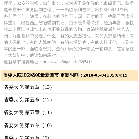
新星，32岁的时候，出任市长，成为省里最年轻的地市级正职。随着
赵长东升任国务院副总理，王一鸣也顺利进京，出任S部党组成员、
办公厅主任。随后，在赵老的运作下，四十五岁的王一鸣终于再次获
得重用，出任西江省省委副书记。由于他背景特殊，经历丰富，很快
就成了西江省政坛上谁也不能忽视的人物。政治嗅觉敏感的权势人
物，好像都从中发现了什么。有的人想巴结他，有的人想接纳他；有
的人佩服他，有的人嫉妒他；有的人提防他，有的人排斥他。人到中
年的王一鸣，面临着权力、金钱和美色的一轮又一轮诱惑。在官场这
个大染缸中，他该如何应对。。。。。。
最新章节推荐地址：http://wap.80ge.info/39541/
省委大院①②③④最新章节 更新时间：2018-05-04T05:04:19
省委大院 第五章（13）
省委大院 第五章（12）
省委大院 第五章（11）
省委大院 第五章（10）
省委大院 第五章（9）