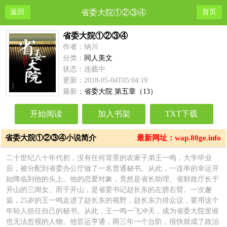
返回
省委大院①②③④
首页
省委大院①②③④
作者：纳川
分类：
同人美文
状态：连载中
更新：2018-05-04T05:04:19
最新：
省委大院 第五章（13）
开始阅读
加入书架
TXT下载
省委大院①②③④小说简介
最新网址：wap.80ge.info
二十世纪八十年代初，没有任何背景的农家子弟王一鸣，大学毕业
后，被分配到省委办公厅做了一名普通秘书。从此，一连串的幸运开
始降临到他的头上。他的恋爱对象，竟然是省长助理、省财政厅长于
开山的三闺女。而于开山，是省委书记赵长东的左膀右臂。一次邂
逅，25岁的王一鸣走进了赵长东的视野，赵长东力排众议，要用这个
年轻人担任自己的秘书。从此，王一鸣一飞冲天，成为省委大院里谁
也无法忽视的人物。他官运亨通，两三年一个台阶，很快就成了政治