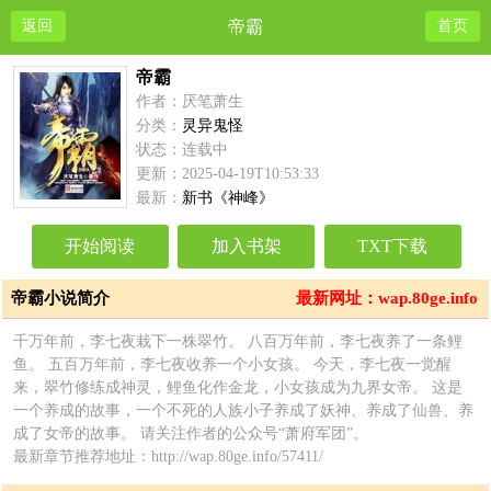
返回
帝霸
首页
帝霸
作者：厌笔萧生
分类：
灵异鬼怪
状态：连载中
更新：2025-04-19T10:53:33
最新：
新书《神峰》
开始阅读
加入书架
TXT下载
帝霸小说简介
最新网址：wap.80ge.info
千万年前，李七夜栽下一株翠竹。 八百万年前，李七夜养了一条鲤
鱼。 五百万年前，李七夜收养一个小女孩。 今天，李七夜一觉醒
来，翠竹修练成神灵，鲤鱼化作金龙，小女孩成为九界女帝。 这是
一个养成的故事，一个不死的人族小子养成了妖神、养成了仙兽、养
成了女帝的故事。 请关注作者的公众号“萧府军团”。
最新章节推荐地址：http://wap.80ge.info/57411/