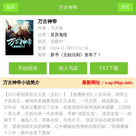
返回
万古神帝
首页
万古神帝
作者：飞天鱼
分类：
灵异鬼怪
状态：连载中
更新：2024-11-30T13:11:34
最新：
新书《元始法则》发布了！
开始阅读
加入书架
TXT下载
万古神帝小说简介
最新网址：wap.80ge.info
【2015星创奖征文大赏（玄幻）】 【免费新书】八百年前，明帝之
子张若尘，被他的未婚妻池瑶公主杀死，一代天骄，就此陨落。 八
百年后，张若尘重新活了过来，却发现曾经杀死他的未婚妻，已经统
一昆仑界，开辟出第一中央帝国，号称“池瑶女皇”。 池瑶女皇——统
御天下，威临八方；青春永驻，不死不灭。 张若尘站在诸皇祠堂
外，望着池瑶女皇的神像，心中燃烧起熊熊的仇恨烈焰，“待我重修
十三年，敢叫女皇下黄泉”。