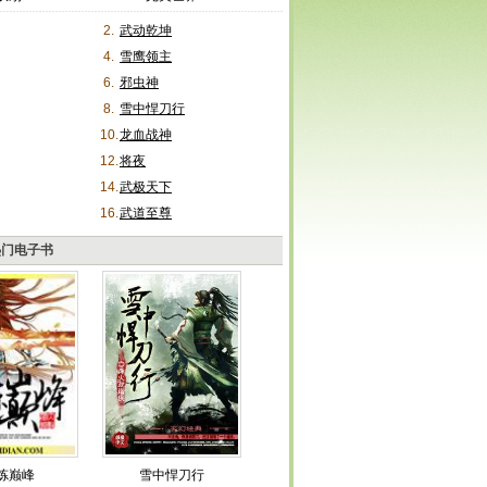
2.
武动乾坤
4.
雪鹰领主
6.
邪虫神
8.
雪中悍刀行
10.
龙血战神
12.
将夜
14.
武极天下
16.
武道至尊
热门电子书
炼巅峰
雪中悍刀行