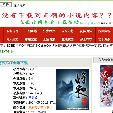
注册账户
东方传奇
王朝争霸
江湖武侠
未来幻想
灵异鬼怪
探险揭秘
同人美文
穿越架空
王室贵族
魔法校园
乡土布衣
官职商战
享：
BD
BD空间
Q空间
Q朋友
Q好友
Q微博
微博
和讯
人人
开心
豆瓣
天涯
一键
复制网址
更
夜TXT全集
东方传奇
将夜TXT全集下载
小说作者：
猫腻
小说大小：
16M
今日点击：
5 次
本周点击：
5 次
本月点击：
739 次
总点击数：
542004 次
写作进度：
已完成
更新时间：
2014-05-19 13:37:55
推荐信息：
最新电子书下载
最新章节：
汇报三件事情