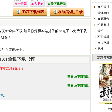
点击推荐
加入书架
查看下载帮助
1.
修罗武神
TXT下载列表
在线阅读_目录
3.
武炼巅峰
5.
遮天冥帝
7.
逆天邪神
将夜txt全集下载
;如果你觉得本站提供的
txt电子书免费下载
9.
武逆
11.
不死武尊
的朋友！
13.
万古至尊
15.
灵域
请关注八零电子书。
东方传奇
TXT全集下载书评
不变深感抱歉！！
查看txt下载帮助
查看txt下载帮助
...
武