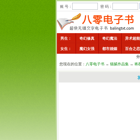
账 号：
密 码：
男生：
奇幻修真
奇幻魔法
异术超能
女生：
魔幻女强
都市婚姻
百合之恋
分
您现在的位置：
八零电子书
→
猫腻作品集
→
将