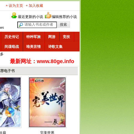
+ 设为主页
+ 加入收藏
最近更新的小说
编辑推荐的小说
历史传记
特种军旅
网游
竞技
间谍暗战
唯美言情
诗歌文集
多
最新网址：www.80ge.info
推荐电子书
妖扇
完美世界