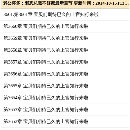
老公坏坏：邪恶总裁不好惹最新章节 更新时间：2014-10-15T13:3
3661.第3661章 宝贝们期待已久的上官知行来啦
第3660章 宝贝们期待已久的上官知行来啦
第3659章 宝贝们期待已久的上官知行来啦
第3658章 宝贝们期待已久的上官知行来啦
第3657章 宝贝们期待已久的上官知行来啦
第3656章 宝贝们期待已久的上官知行来啦
第3655章 宝贝们期待已久的上官知行来啦
第3654章 宝贝们期待已久的上官知行来啦
第3653章 宝贝们期待已久的上官知行来啦
第3652章 宝贝们期待已久的上官知行来啦