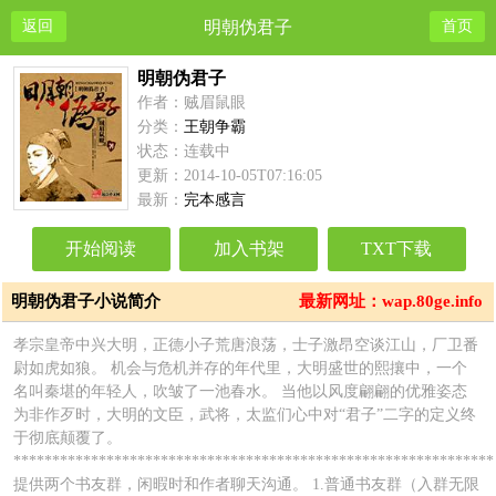
返回
明朝伪君子
首页
明朝伪君子
作者：贼眉鼠眼
分类：
王朝争霸
状态：连载中
更新：2014-10-05T07:16:05
最新：
完本感言
开始阅读
加入书架
TXT下载
明朝伪君子小说简介
最新网址：wap.80ge.info
孝宗皇帝中兴大明，正德小子荒唐浪荡，士子激昂空谈江山，厂卫番
尉如虎如狼。 机会与危机并存的年代里，大明盛世的熙攘中，一个
名叫秦堪的年轻人，吹皱了一池春水。 当他以风度翩翩的优雅姿态
为非作歹时，大明的文臣，武将，太监们心中对“君子”二字的定义终
于彻底颠覆了。
**************************************************************
提供两个书友群，闲暇时和作者聊天沟通。 1.普通书友群（入群无限