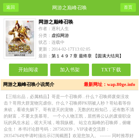
返回
网游之巅峰召唤
首页
网游之巅峰召唤
作者：逐利人生
分类：
虚拟网游
状态：连载中
更新：2014-02-17T13:02:05
最新：
第１４９７章 最终章 【圆满大结局】
开始阅读
加入书架
TXT下载
网游之巅峰召唤小说简介
最新网址：wap.80ge.info
【三组出品，必属精品】哥是一个召唤师...什么？召唤师废柴没攻
击？哥用大群宠物完虐你。什么？召唤师PK弱被人秒？哥站着等你
来砍，看谁先躺下。哥有逆天的宠物，无数的红粉知己，还有数不清
的财富，不要太羡慕哥。 一个小人物王凯，居然将公认的废柴职业
玩的风生水起，偌大天域，唯我纵横。 站立在巅峰的召唤师，俯瞰
众生！ 本书讨论群号码：287582039，VIP读者交流群：
283547649[申请时须出示订阅截图】欢迎您加入。 ------- 同时推荐好