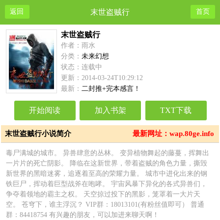
返回
末世盗贼行
首页
末世盗贼行
作者：雨水
分类：
未来幻想
状态：连载中
更新：2014-03-24T10:29:12
最新：
二封推+完本感言！
开始阅读
加入书架
TXT下载
末世盗贼行小说简介
最新网址：wap.80ge.info
毒尸满城的城市。 异兽肆意的丛林。 变异植物舞起的藤蔓，挥舞出
一片片的死亡阴影。 降临在这新世界，带着盗贼的角色力量，撕毁
新世界的黑暗迷雾，追逐着至高的荣耀力量。 城市中进化出来的钢
铁巨尸，挥动着巨型战斧在咆哮。 宇宙风暴下异化的各式异兽们，
争夺着领地的霸主之权。 天空掠过投下的黑影，笼罩着一大片天
空。 苍穹下，谁主浮沉？ VIP群：18013101(有粉丝值即可） 普通
群：84418754 有兴趣的朋友，可以加进来聊天啊！