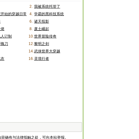
2.
我被系统托管了
院开始的穿越日常
4.
学霸的黑科技系统
年
6.
诸天投影
大佬
8.
废土崛起
私人订制
10.
世界冒险传奇
斩魄刀
12.
黎明之剑
14.
武侠世界大穿越
战衣
16.
灵境行者
内容确有与法律抵触之处，可向本站举报。