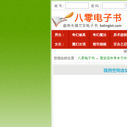
账 号：
密 码：
男生：
奇幻修真
奇幻魔法
异术超能
女生：
魔幻女强
都市婚姻
百合之恋
分
您现在的位置：
八零电子书
→
墨染流年李木子作
我用空间农