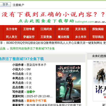
注册账户
东方传奇
王朝争霸
江湖武侠
未来幻想
灵异鬼怪
探险揭秘
同人美文
穿越架空
王室贵族
魔法校园
乡土布衣
官职商战
享：
BD
BD空间
Q空间
Q朋友
Q好友
Q微博
微博
和讯
人人
开心
豆瓣
天涯
一键
复制网址
更
品集
→
我用空间农场养活了整座城TXT全集
未来幻想
场养活了整座城TXT全集下载
小说作者：
墨染流年李木子
小说大小：
0M
今日点击：
0 次
本周点击：
0 次
本月点击：
0 次
总点击数：
0 次
写作进度：
连载中
更新时间：
2025-07-28 13:48:00
推荐信息：
最新电子书下载
诸
最新章节：
第29章 谁说老鼠不吃回头草我让它吃撑了吐