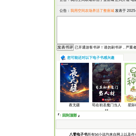
公告：
我用空间农场养活了整座城
发表于 2025-
已开通游客书评！请勿刷书评，严重
您可能还对以下电子书感兴趣
夜无疆
苟在初圣魔门当人
星际
材
『
↑ 回到顶部
』
八零电子书
所有txt小说均来自网上以