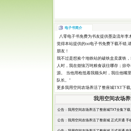
电子书简介
八零电子书
免费为书友提供
墨染流年李
觉得本站提供的
txt电子书免费下载
不错,
朋友！
我不过是想捡个地铁站的破铁盒卖废铁，
人时，我在烦恼万吨粮食该往哪存；掠夺
源。 当他用枪抵着我额头时，我往他嘴
队长。"
更多
我用空间农场养活了整座城TXT下载
我用空间农场养
公告：
我用空间农场养活了整座城TXT全集下载
公告：
我用空间农场养活了整座城 正式开通 手机T
公告：
我用空间农场养活了整座城 正式开通 电脑T