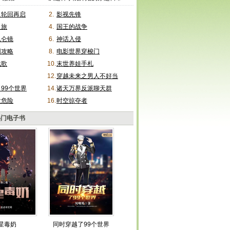
之轮回再启
2.
影视先锋
之旅
4.
国王的战争
昆仑镜
6.
神话入侵
园攻略
8.
电影世界穿梭门
战歌
10.
末世养娃手札
12.
穿越未来之男人不好当
99个世界
14.
诸天万界反派聊天群
太危险
16.
时空掠夺者
热门电子书
星毒奶
同时穿越了99个世界