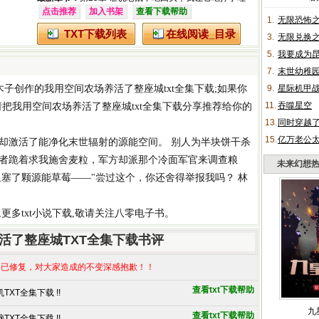
点击推荐
加入书架
查看下载帮助
1.
无限恐怖
TXT下载列表
在线阅读_目录
3.
无限兑换
5.
我要成为
7.
末世幼稚
木子
创作的
我用空间农场养活了整座城txt全集下载
;如果你
9.
星际机甲
11.
吞噬星空
请把
我用空间农场养活了整座城txt全集下载
分享推荐给你的
13.
同时穿越了
15.
亿万老公
却激活了能净化末世辐射的源能空间。 别人为半块饼干杀
者跪着求我施舍麦粒，军方却派那个冷面军官来调查粮
未来幻想
里塞了颗源能草莓——"尝过这个，你还舍得举报我吗？ 林
,更多
txt小说下载
,敬请关注八零电子书。
活了整座城TXT全集下载书评
已修复，对大家造成的不变深感抱歉！！
查看txt下载帮助
XT全集下载 !!
九
查看txt下载帮助
XT全集下载 !!