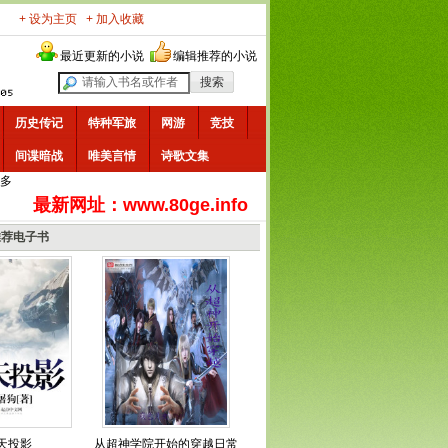
+ 设为主页
+ 加入收藏
最近更新的小说
编辑推荐的小说
历史传记
特种军旅
网游
竞技
间谍暗战
唯美言情
诗歌文集
多
最新网址：www.80ge.info
推荐电子书
天投影
从超神学院开始的穿越日常