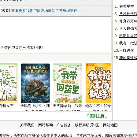
1.
吞噬星空
08-01
查看更多我用空间农场养活了整座城书评....
3.
从超神学
5.
修真四万
7.
诸天最强
9.
电影世界
11.
我有一把
者关禁闭或者积分清零处理！
13.
王牌进化
15.
我的钢铁
种植女王
全民海上求生：我
天灾降临前，我带
炮灰？不！我专抢
的载具是玄武
万倍物资回蓝星
主角机缘
『
回到上页
』
关于我们
-
网站帮助
-
广告服务
-
版权声明(举报)
-
网站地图
及作者授权，所有作品本身仅代表作者本人的观点，与本站立场无关。阅读者如发现作品