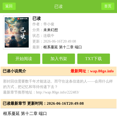
返回
已读
首页
已读
作者：帝小俊
分类：
未来幻想
状态：连载中
更新：2026-06-16T20:49:08
最新：
根系蔓延 第十二章 端口
开始阅读
加入书架
TXT下载
已读小说简介
最新网址：wap.80ge.info
那封回信需要数千年才能送达。而守住这条信道的人——会用什么样
的方式，把记忆和等待传递下去？
最新章节推荐地址：http://wap.80ge.info/222483/
已读最新章节 更新时间：2026-06-16T20:49:08
根系蔓延 第十二章 端口