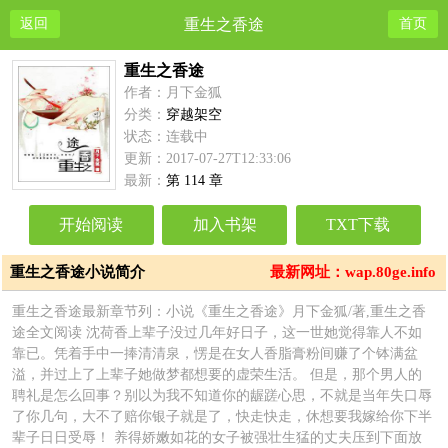
返回
重生之香途
首页
重生之香途
作者：月下金狐
分类：
穿越架空
状态：连载中
更新：2017-07-27T12:33:06
最新：
第 114 章
开始阅读
加入书架
TXT下载
重生之香途小说简介
最新网址：wap.80ge.info
重生之香途最新章节列：小说《重生之香途》月下金狐/著,重生之香
途全文阅读 沈荷香上辈子没过几年好日子，这一世她觉得靠人不如
靠已。凭着手中一捧清清泉，愣是在女人香脂膏粉间赚了个钵满盆
溢，并过上了上辈子她做梦都想要的虚荣生活。 但是，那个男人的
聘礼是怎么回事？别以为我不知道你的龌蹉心思，不就是当年失口辱
了你几句，大不了赔你银子就是了，快走快走，休想要我嫁给你下半
辈子日日受辱！ 养得娇嫩如花的女子被强壮生猛的丈夫压到下面放