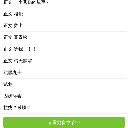
正文 一个悲伤的故事~
正文 相聚
正文 救出
正文 莫青松
正文 等我！！！
正文 晴天霹雳
鲲鹏九击
试剑
因缘际会
拉拢？威胁？
查看更多章节>>