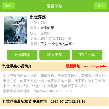
返回
乱世浮殇
首页
乱世浮殇
作者：钧凡
分类：
未来幻想
状态：连载中
更新：2017-07-27T12:54:16
最新：
正文 一个悲伤的故事~
开始阅读
加入书架
TXT下载
乱世浮殇小说简介
最新网址：wap.80ge.info
乱世浮殇的简介：祁环，祁皇遗孤，身负家仇国恨，荣华富贵只在他
出身之前，他要改变这一切，他要征服这一切，他不要在这时间长流
中**，剑痴？剑狂？剑仙？任你是谁，问问我手里的剑！！！
最新章节推荐地址：http://wap.80ge.info/51567/
乱世浮殇最新章节 更新时间：2017-07-27T12:54:16