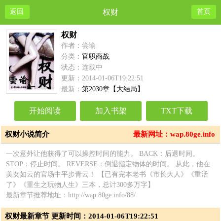
返回
权财
首页
权财
作者：尝谕
分类：
官职商战
状态：连载中
更新：2014-01-06T19:22:51
最新：
第2030章【大结局】
开始阅读
加入书架
TXT下载
权财小说简介
最新网址：wap.80ge.info
一次意外让他获得了可以操控时间的能力。 BACK：后退时间。
STOP：停止时间。 REVERSE：倒退指定物体的时间。 从此，他在
美女如云的官场中平步青云！ 【已有完本老书《市长大人》《重活
了》《重生之玩物人生》三本，总计300多万字】
最新章节推荐地址：http://wap.80ge.info/88/
权财最新章节 更新时间：2014-01-06T19:22:51