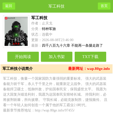
返回
军工科技
首页
军工科技
作者：止天戈
分类：
特种军旅
状态：连载中
更新：2026-08-08T23:46:00
最新：
四千八百九十六章 不能再一条腿走路了
开始阅读
加入书架
TXT下载
军工科技小说简介
最新网址：wap.80ge.info
军工科技，衡量一个国家国防力量强弱的重要标准。 强大的武器装
备能力斩千军，杀人于千里之外，能重新定义战争。 强大的武器装
备能捍卫疆土，抵御外敌，护佑国泰民安，保我盛世太平。 我愿为
这大国复兴锻造利剑，我愿为这国泰民安熔铸长城。 持我利剑，必
将披荆斩棘，所向披靡。 守我长城，必能克敌制胜，捷报频传。 且
看一个年轻人如何创造一个属于他的军工霸业2.0时代。
最新章节推荐地址：http://wap.80ge.info/97455/