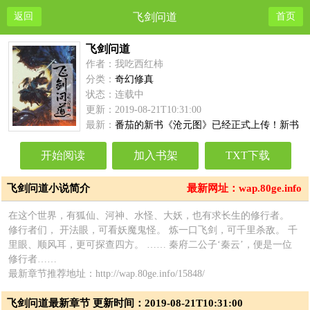
返回
飞剑问道
首页
飞剑问道
作者：我吃西红柿
分类：
奇幻修真
状态：连载中
更新：2019-08-21T10:31:00
最新：
番茄的新书《沧元图》已经正式上传！新书
需要大家的支持~~~
开始阅读
加入书架
TXT下载
飞剑问道小说简介
最新网址：wap.80ge.info
在这个世界，有狐仙、河神、水怪、大妖，也有求长生的修行者。
修行者们， 开法眼，可看妖魔鬼怪。 炼一口飞剑，可千里杀敌。 千
里眼、顺风耳，更可探查四方。 …… 秦府二公子‘秦云’，便是一位
修行者……
最新章节推荐地址：http://wap.80ge.info/15848/
飞剑问道最新章节 更新时间：2019-08-21T10:31:00