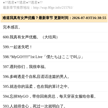
●??透君●??透君●??透君●??
最新章节推荐地址：http://wap.80ge.info/215761/
难道我真有女声优瘾？最新章节 更新时间：2026-07-03T16:38:55
完本感言。
600.我真有女声优瘾。（大结局）
599.一起迷失吧！
598.“MyGO!!!!!‌”1st Live「僕たちはここで叫ぶ」
597.遇到你们，我很幸福。
596.多崎透是个自私且谎话连篇的男人。
595.就连你的温柔，也在我的算计之中。
594.忘掉MyGO，带你回南房总，每天穿巫女服给你看。
593.人就得贪心，死过一次就明白了。