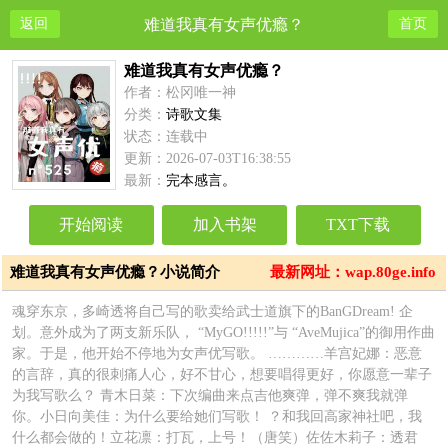
返回
难道我真有女声优瘾？
首页
难道我真有女声优瘾？
作者：松冈唯一神
分类：
诗歌文集
状态：连载中
更新：2026-07-03T16:38:55
最新：
完本感言。
开始阅读
加入书架
TXT下载
难道我真有女声优瘾？小说简介
最新网址：wap.80ge.info
魂穿东京，多崎透将自己写的歌卖给武士道旗下的BanGDream! 企
划。意外成为了两支新乐队， “MyGO!!!!!”与 “AveMujica”的御用作曲
家。于是，他开始不停地为女声优写歌。 …………羊宫妃娜：恶意
的言辞，真的很刺痛人心，好不甘心，想要唱得更好，你愿意一辈子
为我写歌么？ 青木日菜：下次编曲来点吉他爽弹，弹不爽我就弹
你。小日向美佳：为什么要给她们写歌！ ？和我回高家神社吧，我
什么都会做的！立花凛：打瓦，上号！（唐笑）佐佐木莉子：透君