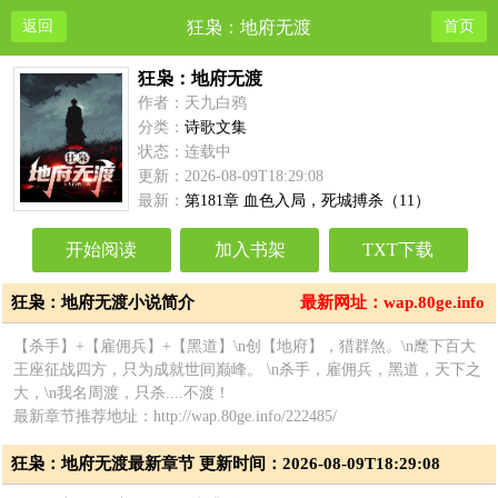
返回
狂枭：地府无渡
首页
狂枭：地府无渡
作者：天九白鸦
分类：
诗歌文集
状态：连载中
更新：2026-08-09T18:29:08
最新：
第181章 血色入局，死城搏杀（11）
开始阅读
加入书架
TXT下载
狂枭：地府无渡小说简介
最新网址：wap.80ge.info
【杀手】+【雇佣兵】+【黑道】\n创【地府】，猎群煞。\n麾下百大
王座征战四方，只为成就世间巅峰。 \n杀手，雇佣兵，黑道，天下之
大，\n我名周渡，只杀....不渡！
最新章节推荐地址：http://wap.80ge.info/222485/
狂枭：地府无渡最新章节 更新时间：2026-08-09T18:29:08