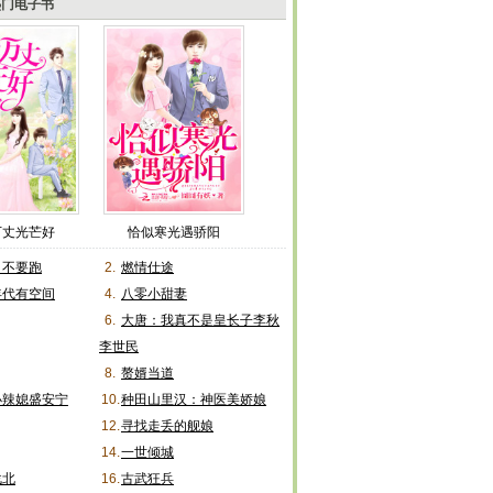
热门电子书
万丈光芒好
恰似寒光遇骄阳
，不要跑
2.
燃情仕途
年代有空间
4.
八零小甜妻
6.
大唐：我真不是皇长子李秋
李世民
8.
赘婿当道
小辣媳盛安宁
10.
种田山里汉：神医美娇娘
12.
寻找走丢的舰娘
14.
一世倾城
战北
16.
古武狂兵