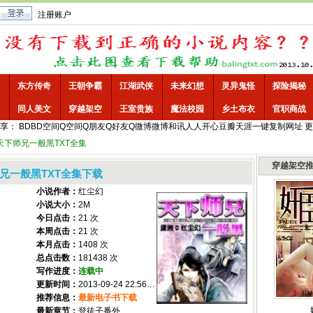
注册账户
东方传奇
王朝争霸
江湖武侠
未来幻想
灵异鬼怪
探险揭秘
同人美文
穿越架空
王室贵族
魔法校园
乡土布衣
官职商战
享：
BD
BD空间
Q空间
Q朋友
Q好友
Q微博
微博
和讯
人人
开心
豆瓣
天涯
一键
复制网址
更
天下师兄一般黑TXT全集
穿越架空
兄一般黑TXT全集下载
小说作者：
红尘幻
小说大小：
2M
今日点击：
21 次
本周点击：
21 次
本月点击：
1408 次
总点击数：
181438 次
写作进度：
连载中
更新时间：
2013-09-24 22:56:18
推荐信息：
最新电子书下载
最新章节：
登徒子番外