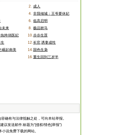
2.
成人
4.
非我倾城：王爷要休妃
途
6.
临高启明
来自未来
8.
极品驸马
，纨绔俏医妃
10.
步步生莲
重生
12.
长官,诱妻成性
0之崛起南美
14.
国色生枭
16.
重生回到三岁半
内容确有与法律抵触之处，可向本站举报。
建议发送邮件:标题为“[侵权/情色]举报”)
等全本小说免费下载的网站。