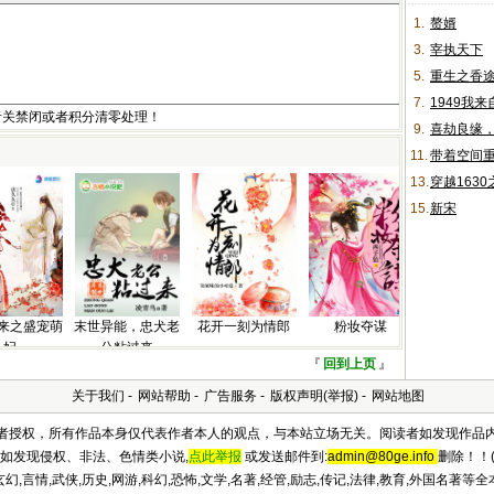
1.
赘婿
3.
宰执天下
5.
重生之香
7.
1949我
者关禁闭或者积分清零处理！
9.
喜劫良缘
11.
带着空间
13.
穿越163
15.
新宋
来之盛宠萌
末世异能，忠犬老
花开一刻为情郎
粉妆夺谋
妃
公粘过来
『
回到上页
』
关于我们
-
网站帮助
-
广告服务
-
版权声明(举报)
-
网站地图
及作者授权，所有作品本身仅代表作者本人的观点，与本站立场无关。阅读者如发现作品
如发现侵权、非法、色情类小说,
点此举报
或发送邮件到:
admin@80ge.info
删除！！(
,言情,武侠,历史,网游,科幻,恐怖,文学,名著,经管,励志,传记,法律,教育,外国名著