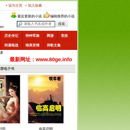
+ 设为主页
+ 加入收藏
最近更新的小说
编辑推荐的小说
历史传记
特种军旅
网游
竞技
间谍暗战
唯美言情
诗歌文集
多
最新网址：www.80ge.info
推荐电子书
奸臣
临高启明