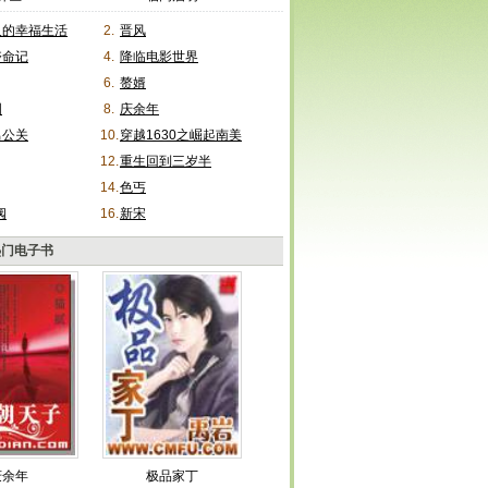
人的幸福生活
2.
晋风
夺命记
4.
降临电影世界
6.
赘婿
国
8.
庆余年
男公关
10.
穿越1630之崛起南美
12.
重生回到三岁半
14.
色丐
阀
16.
新宋
热门电子书
庆余年
极品家丁