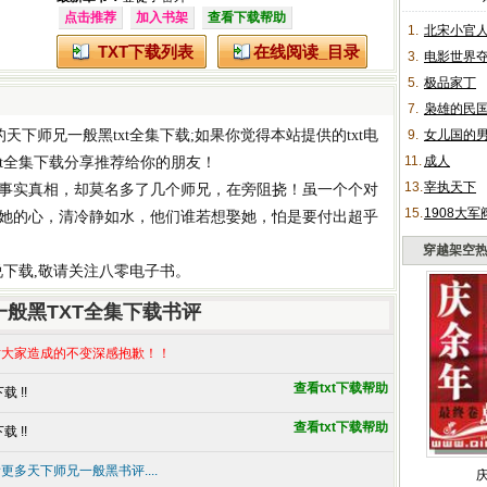
点击推荐
加入书架
查看下载帮助
1.
北宋小官
TXT下载列表
在线阅读_目录
3.
电影世界
5.
极品家丁
7.
枭雄的民
的
天下师兄一般黑txt全集下载
;如果你觉得本站提供的
txt电
9.
女儿国的
11.
成人
t全集下载
分享推荐给你的朋友！
13.
宰执天下
事实真相，却莫名多了几个师兄，在旁阻挠！虽一个个对
15.
1908大军
她的心，清冷静如水，他们谁若想娶她，怕是要付出超乎
穿越架空
小说下载
,敬请关注八零电子书。
一般黑TXT全集下载书评
大家造成的不变深感抱歉！！
查看txt下载帮助
 !!
查看txt下载帮助
 !!
更多天下师兄一般黑书评....