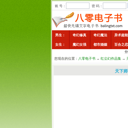
账 号：
密 码：
男生：
奇幻修真
奇幻魔法
异术超能
女生：
魔幻女强
都市婚姻
百合之恋
分
您现在的位置：
八零电子书
→
红尘幻作品集
→
天下师