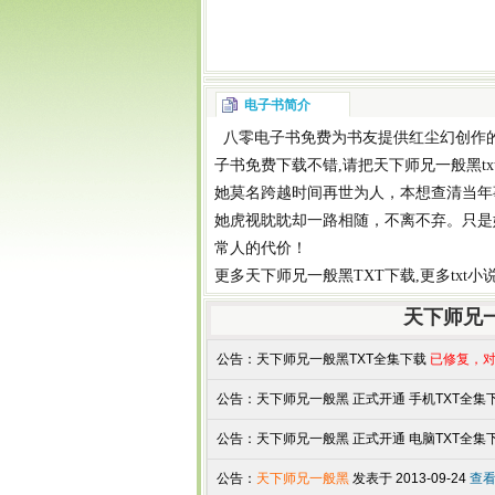
电子书简介
八零电子书
免费为书友提供
红尘幻
创作
子书免费下载
不错,请把
天下师兄一般黑tx
她莫名跨越时间再世为人，本想查清当年
她虎视眈眈却一路相随，不离不弃。只是
常人的代价！
更多
天下师兄一般黑TXT下载
,更多
txt
天下师兄
公告：
天下师兄一般黑TXT全集下载
已修复，对
公告：
天下师兄一般黑 正式开通 手机TXT全集下载
公告：
天下师兄一般黑 正式开通 电脑TXT全集下载
公告：
天下师兄一般黑
发表于 2013-09-24
查看