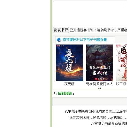
已开通游客书评！请勿刷书评，严重
您可能还对以下电子书感兴趣
夜无疆
苟在初圣魔门当人
妖王归
材
『
↑ 回到顶部
』
八零电子书
所有txt小说均来自网上以
倡导文明阅读，绿色网络，从我做起，
八零电子书是专业提供玄幻