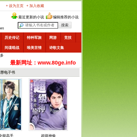
+ 设为主页
+ 加入收藏
最近更新的小说
编辑推荐的小说
历史传记
特种军旅
网游
竞技
间谍暗战
唯美言情
诗歌文集
多
最新网址：www.80ge.info
推荐电子书
全能高手
超级神偷