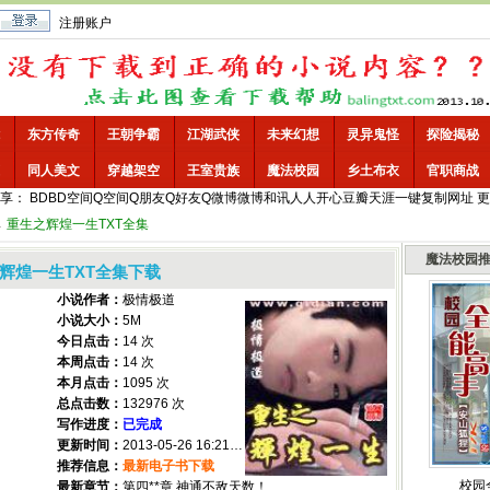
注册账户
东方传奇
王朝争霸
江湖武侠
未来幻想
灵异鬼怪
探险揭秘
同人美文
穿越架空
王室贵族
魔法校园
乡土布衣
官职商战
享：
BD
BD空间
Q空间
Q朋友
Q好友
Q微博
微博
和讯
人人
开心
豆瓣
天涯
一键
复制网址
更
→
重生之辉煌一生TXT全集
魔法校园
辉煌一生TXT全集下载
小说作者：
极情极道
小说大小：
5M
今日点击：
14 次
本周点击：
14 次
本月点击：
1095 次
总点击数：
132976 次
写作进度：
已完成
更新时间：
2013-05-26 16:21:06
推荐信息：
最新电子书下载
校园
最新章节：
第四**章 神通不敌天数！