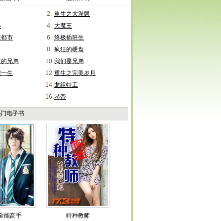
2.
重生之大涅磐
器
4.
大魔王
在都市
6.
终极插班生
8.
疯狂的硬盘
过的兄弟
10.
我们是兄弟
煌一生
12.
重生之完美岁月
14.
龙组特工
16.
琴帝
热门电子书
全能高手
特种教师