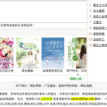
1.
重生之大
3.
冰火魔厨
5.
绝世人妖
7.
大魔王
者关禁闭或者积分清零处理！
9.
师姐老师
11.
超级神偷
13.
龙组特工
15.
重生之辉
宝贝是天使
爱似魔魅
如果能再遇见你
静守时光，以待流
年
『
回到上页
』
关于我们
-
网站帮助
-
广告服务
-
版权声明(举报)
-
网站地图
及作者授权，所有作品本身仅代表作者本人的观点，与本站立场无关。阅读者如发现作品
如发现侵权、非法、色情类小说,
点此举报
或发送邮件到:
admin@80ge.info
删除！！(
,言情,武侠,历史,网游,科幻,恐怖,文学,名著,经管,励志,传记,法律,教育,外国名著