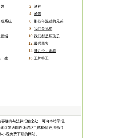
涅磐
2.
酒神
4.
琴帝
养成系统
6.
那些年混过的兄弟
8.
我们是兄弟
一锅端
10.
我们都是坏孩子
12.
最强黑客
14.
哥几个，走着
煌一生
16.
王牌特工
内容确有与法律抵触之处，可向本站举报。
建议发送邮件:标题为“[侵权/情色]举报”)
等全本小说免费下载的网站。