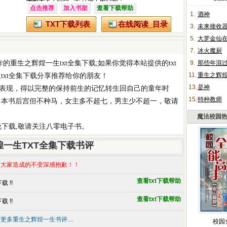
点击推荐
加入书架
查看下载帮助
1.
酒神
TXT下载列表
在线阅读_目录
3.
未来接收
5.
大罗金仙
7.
冰火魔厨
作的
重生之辉煌一生txt全集下载
;如果你觉得本站提供的
txt
9.
那些年混
11.
重生之辉
txt全集下载
分享推荐给你的朋友！
13.
是神
表现，得以完整的保持前生的记忆转生回自己的童年时
15.
特种教师
y，本书后宫但不种马，女主多不超七，男主少不超一，敬请
魔法校园
小说下载
,敬请关注八零电子书。
煌一生TXT全集下载书评
大家造成的不变深感抱歉！！
查看txt下载帮助
 !!
查看txt下载帮助
 !!
更多重生之辉煌一生书评....
校园