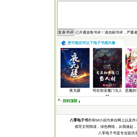
已开通游客书评！请勿刷书评，严重
您可能还对以下电子书感兴趣
夜无疆
苟在初圣魔门当人
恶魔的
材
『
↑ 回到顶部
』
八零电子书
所有txt小说均来自网上以
倡导文明阅读，绿色网络，从我做起，
八零电子书是专业提供玄幻