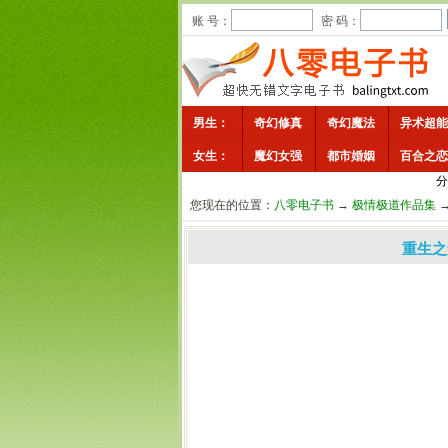
账 号：
密 码：
男生：
奇幻修真
奇幻魔法
异术超能
女生：
魔幻女强
都市婚姻
百合之恋
分
您现在的位置：
八零电子书
→
极情极道作品集
重生之